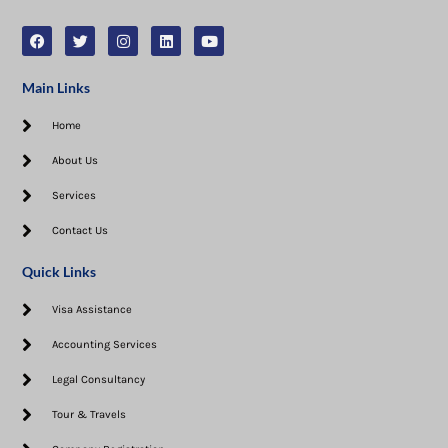
Main Links
Home
About Us
Services
Contact Us
Quick Links
Visa Assistance​
Accounting Services
Legal Consultancy
Tour & Travels