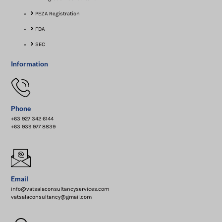
PEZA Registration
FDA
SEC
Information
Phone
+63 927 342 6144
+63 939 977 8839
Email
info@vatsalaconsultancyservices.com
vatsalaconsultancy@gmail.com