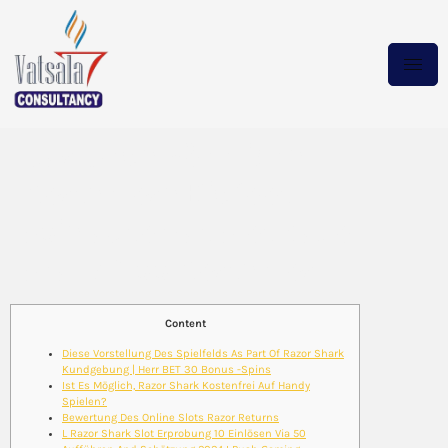
Das Ungewöhnliche
Kostenlose Bigfoot
Spielautomat Slot Razor
Shark App Kostenlos
Content
Diese Vorstellung Des Spielfelds As Part Of Razor Shark
Kundgebung | Herr BET 30 Bonus -Spins
Ist Es Möglich, Razor Shark Kostenfrei Auf Handy
Spielen?
Bewertung Des Online Slots Razor Returns
L Razor Shark Slot Erprobung 10 Einlösen Via 50