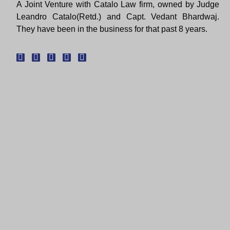
A Joint Venture with Catalo Law firm, owned by Judge
Leandro Catalo(Retd.) and Capt. Vedant Bhardwaj.
They have been in the business for that past 8 years.