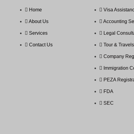
Home
Visa Assistanc
About Us
Accounting Se
Services
Legal Consul
Contact Us
Tour & Travel
Company Regi
Immigration C
PEZA Registra
FDA
SEC