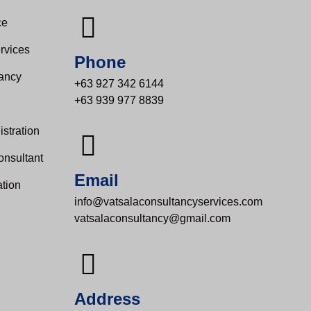
e​
rvices
Phone
tancy
+63 927 342 6144
+63 939 977 8839
s
stration
onsultant
Email
tion
info@vatsalaconsultancyservices.com
vatsalaconsultancy@gmail.com
Address