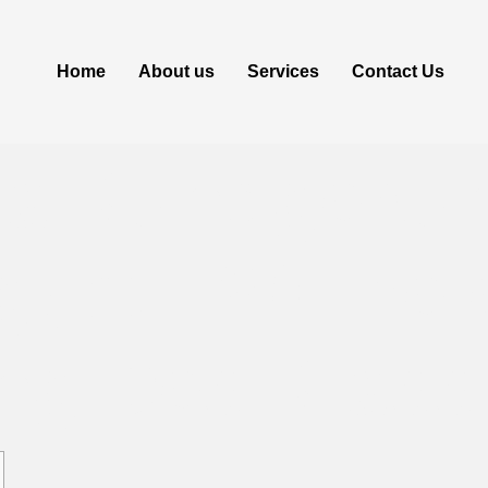
Home
About us
Services
Contact Us
Ra Kundgebu
gypt 120 Frei
g Des Klass