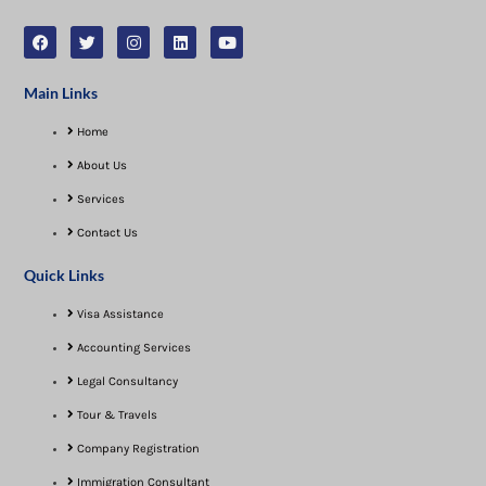
Main Links
Home
About Us
Services
Contact Us
Quick Links
Visa Assistance​
Accounting Services
Legal Consultancy
Tour & Travels
Company Registration
Immigration Consultant