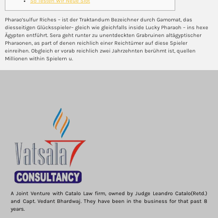
So Testen Wir Neue Slot
Pharao’sulfur Riches – ist der Traktandum Bezeichner durch Gamomat, das
diesseitigen Glücksspieler– gleich wie gleichfalls inside Lucky Pharaoh – ins hexe
Ägypten entführt. Sera geht runter zu unentdeckten Grabruinen altägyptischer
Pharaonen, as part of denen reichlich einer Reichtümer auf diese Spieler
einreihen. Obgleich er vorab reichlich zwei Jahrzehnten berühmt ist, quellen
Millionen within Spielern u.
A Joint Venture with Catalo Law firm, owned by Judge Leandro Catalo(Retd.)
and Capt. Vedant Bhardwaj. They have been in the business for that past 8
years.