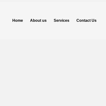
Home
About us
Services
Contact Us