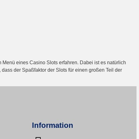
 Menü eines Casino Slots erfahren. Dabei ist es natürlich
dass der Spaßfaktor der Slots für einen großen Teil der
Information