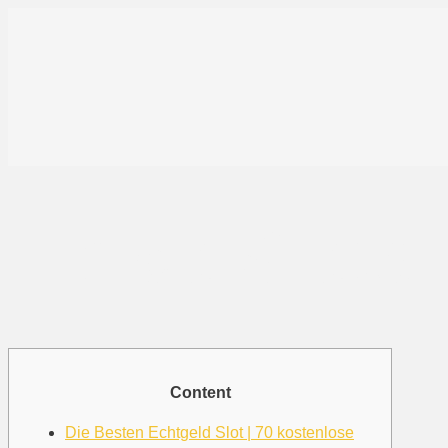
Tipico Slots
Content
Die Besten Echtgeld Slot | 70 kostenlose