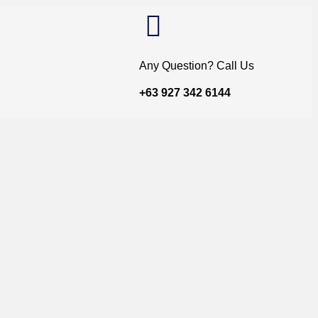
Any Question? Call Us
+63 927 342 6144