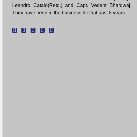
Leandro Catalo(Retd.) and Capt. Vedant Bhardwaj.
They have been in the business for that past 8 years.