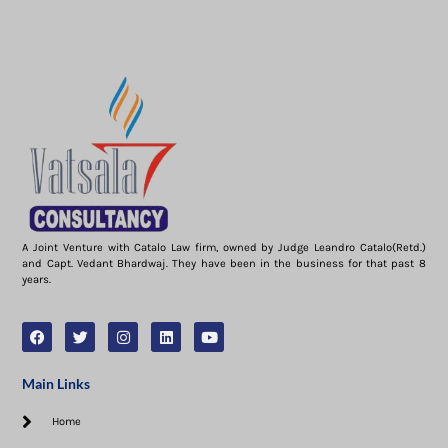
A Joint Venture with Catalo Law firm, owned by Judge Leandro Catalo(Retd.)
and Capt. Vedant Bhardwaj. They have been in the business for that past 8
years.
Main Links
Home