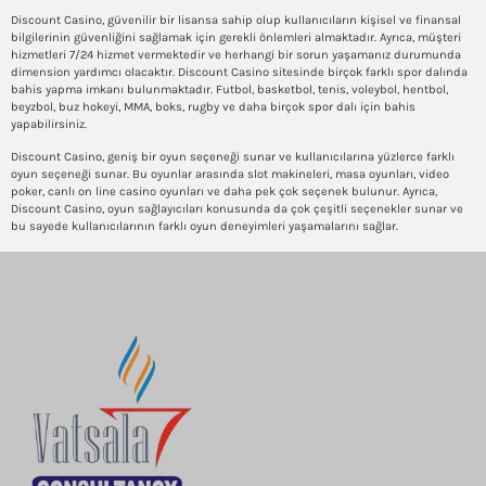
Discount Casino, güvenilir bir lisansa sahip olup kullanıcıların kişisel ve finansal
bilgilerinin güvenliğini sağlamak için gerekli önlemleri almaktadır. Ayrıca, müşteri
hizmetleri 7/24 hizmet vermektedir ve herhangi bir sorun yaşamanız durumunda
dimension yardımcı olacaktır. Discount Casino sitesinde birçok farklı spor dalında
bahis yapma imkanı bulunmaktadır. Futbol, basketbol, tenis, voleybol, hentbol,
beyzbol, buz hokeyi, MMA, boks, rugby ve daha birçok spor dalı için bahis
yapabilirsiniz.
Discount Casino, geniş bir oyun seçeneği sunar ve kullanıcılarına yüzlerce farklı
oyun seçeneği sunar. Bu oyunlar arasında slot makineleri, masa oyunları, video
poker, canlı on line casino oyunları ve daha pek çok seçenek bulunur. Ayrıca,
Discount Casino, oyun sağlayıcıları konusunda da çok çeşitli seçenekler sunar ve
bu sayede kullanıcılarının farklı oyun deneyimleri yaşamalarını sağlar.