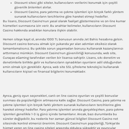
Discount sitesi gibi siteler, kullanıcıların verilerini korumak için çeşitli
güvenlik önlemleri alırlar.
Discount Casino, para yatırma ve çekme işlemleri için birçok farklı yöntem
sunarak kullanıcıların tercihlerine göre hareket etmeyi hedefler.
Bu lisans, Discount Casino’nun yasal olarak faaliyet göstermesine ve on-line kumar
hizmetleri sunmasına izin verir. Bu anahtar kelimeler, kullanıcıların Discount
Casino hakkında aradıkları konulara ilişkin olabilir.
Hemen siteye kayıt ol, anında 1000 TL bonusun anında Jet Bahis hesabına gelsin.
Discount casino bonusu almak için yukarıda yer alan adımları eksiksiz olarak
tamamlamalısınız. Bu şekilde sorun yaşamadan bonusu kullanarak kazançlarınızı
arttırmanız mümkün. Discount Casino’nun güvenilirliği konusunda, web site,
Curaçao eGaming tarafından verilen bir lisansa sahiptir. Lisans, sıkı denetim ve
denetimlerle birlikte gelir ve kullanıcıların oynadıkları oyunların adil olduğundan
emin olmak için gereklidir. Ayrıca, web site SSL şifreleme teknolojisi kullanarak
kullanıcıların kişisel ve finansal bilgilerini korumaktadır.
Jetbahis
Ayrıca, geniş oyun seçenekleri, canlı on line casino oyunları ve çeşitli bonuslar
sunması da popülerliğinin artmasına katkı sağlar. Discount Casino, para yatırma ve
çekme işlemleri için birçok farklı yöntem sunarak kullanıcıların tercihlerine göre
hareket etmeyi hedefler. Para yatırma işlemleri anında gerçekleşirken, para çekme
işlemleri genellikle 1-3 iş günü içinde tamamlanır. Ancak, bazı durumlarda bu
süreler değişebilir, bu nedenle her zaman güncel bilgileri Discount Casino net
sitesinde kontrol etmenizi öneririm. Discount Casino’nun popülerliği, Türkiye’de
hizmet veren on-line casino siteleri arasında oldukça yüksektir ve oyuncular