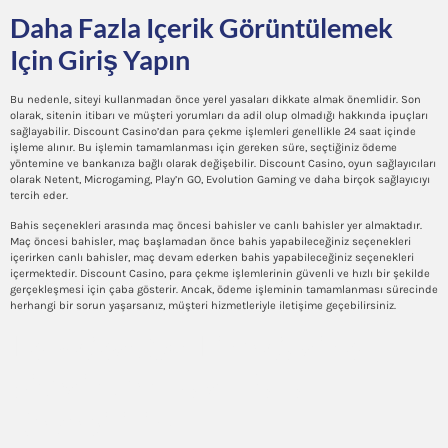
Daha Fazla Içerik Görüntülemek
Için Giriş Yapın
Bu nedenle, siteyi kullanmadan önce yerel yasaları dikkate almak önemlidir. Son
olarak, sitenin itibarı ve müşteri yorumları da adil olup olmadığı hakkında ipuçları
sağlayabilir. Discount Casino’dan para çekme işlemleri genellikle 24 saat içinde
işleme alınır. Bu işlemin tamamlanması için gereken süre, seçtiğiniz ödeme
yöntemine ve bankanıza bağlı olarak değişebilir. Discount Casino, oyun sağlayıcıları
olarak Netent, Microgaming, Play’n GO, Evolution Gaming ve daha birçok sağlayıcıyı
tercih eder.
Bahis seçenekleri arasında maç öncesi bahisler ve canlı bahisler yer almaktadır.
Maç öncesi bahisler, maç başlamadan önce bahis yapabileceğiniz seçenekleri
içerirken canlı bahisler, maç devam ederken bahis yapabileceğiniz seçenekleri
içermektedir. Discount Casino, para çekme işlemlerinin güvenli ve hızlı bir şekilde
gerçekleşmesi için çaba gösterir. Ancak, ödeme işleminin tamamlanması sürecinde
herhangi bir sorun yaşarsanız, müşteri hizmetleriyle iletişime geçebilirsiniz.
Low Cost On Line Casino
Sitesinden Nasıl Para
Çekebilirim