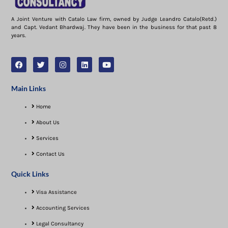
A Joint Venture with Catalo Law firm, owned by Judge Leandro Catalo(Retd.)
and Capt. Vedant Bhardwaj. They have been in the business for that past 8
years.
Main Links
Home
About Us
Services
Contact Us
Quick Links
Visa Assistance​
Accounting Services
Legal Consultancy