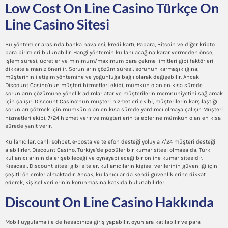
Low Cost On Line Casino Türkçe On
Line Casino Sitesi
Bu yöntemler arasında banka havalesi, kredi kartı, Papara, Bitcoin ve diğer kripto
para birimleri bulunabilir. Hangi yöntemin kullanılacağına karar vermeden önce,
işlem süresi, ücretler ve minimum/maximum para çekme limitleri gibi faktörleri
dikkate almanız önerilir. Sorunların çözüm süresi, sorunun karmaşıklığına,
müşterinin iletişim yöntemine ve yoğunluğa bağlı olarak değişebilir. Ancak
Discount Casino’nun müşteri hizmetleri ekibi, mümkün olan en kısa sürede
sorunların çözümüne yönelik adımlar atar ve müşterilerin memnuniyetini sağlamak
için çalışır. Discount Casino’nun müşteri hizmetleri ekibi, müşterilerin karşılaştığı
sorunları çözmek için mümkün olan en kısa sürede yardımcı olmaya çalışır. Müşteri
hizmetleri ekibi, 7/24 hizmet verir ve müşterilerin taleplerine mümkün olan en kısa
sürede yanıt verir.
Kullanıcılar, canlı sohbet, e-posta ve telefon desteği yoluyla 7/24 müşteri desteği
alabilirler. Discount Casino, Türkiye’de popüler bir kumar sitesi olmasa da, Türk
kullanıcılarının da erişebileceği ve oynayabileceği bir online kumar sitesidir.
Kısacası, Discount sitesi gibi siteler, kullanıcıların kişisel verilerinin güvenliği için
çeşitli önlemler almaktadır. Ancak, kullanıcılar da kendi güvenliklerine dikkat
ederek, kişisel verilerinin korunmasına katkıda bulunabilirler.
Discount On Line Casino Hakkında
Mobil uygulama ile de hesabınıza giriş yapabilir, oyunlara katılabilir ve para