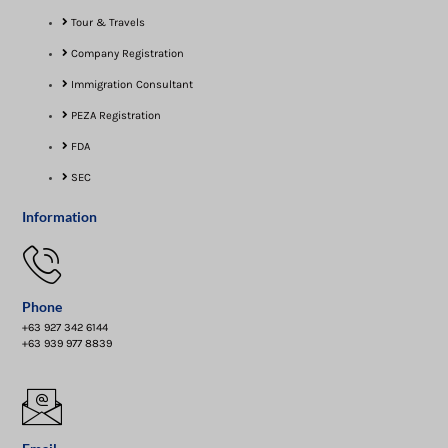
Tour & Travels
Company Registration
Immigration Consultant
PEZA Registration
FDA
SEC
Information
Phone
+63 927 342 6144
+63 939 977 8839