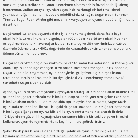
sunulmuş ve o tarihten bu yana kumarhane sistemlerinin favori etkinliği olmayı
başarmıştır. Online tarayıcı oyunları sayesinde herhangi bir indirme işlemi
yapmadan diğer insanlar mücadele edebilirsiniz. Örneğin, Sugar Rush Summer
Time ve Sugar Rush Winter gibi mevsimlik varyasyonlar, oyunun popülerliğini daha
da artırdı.
Bu yöntemi kullanarak oyunda daha iyi bir konuma gelerek daha fazla keyif
alabilirsiniz. Gerekli kuralları uygulayarak 1000x üzerinde ödeme alabilir ve her
eşleştirmenizde farklı avantajlar bulabilirsiniz. Üç ve dört çevriminizde %25 ve
üzerinde ödeme alarak 400x değerinde de kazanabileceksiniz her sembolde farklı
ödeme yöntemleri bulunuyor.
Bu çarpanlar x2’de başlar ve maksimum x128’e kadar her seferinde iki katına çıkar.
Ancak, oyun ilerledikçe zorlaşabilir ve bazen kazanmak zorlaşabilir. Bu nedenle,
Sugar Rush hile programları, oyun deneyimini geliştirmek için birçok insan
tarafından tercih edilmektedir. Türkiye içindeki 23 kumarhaneyi taradık ve 18
tanesinde Sugar Rush bulduk.
Ayrıca, oyunun demo versiyonunu oynayarak stratejilerinizi check edebilirsiniz. Hızlı
şeker hilesi, şeker hızlandırma hilesi gibi seçeneklerin yanı sıra, şeker rush para
hilesi ve cheat codes kullanımı da oldukça kolaydır. Sonuç olarak, Sugar Rush
oyununda şeker hilesi ile hızlı bir şekilde şeker kazanabilirsiniz. Şeker patlaması
hilesi veya diğer şeker oyunu hileleri ile oyun performansınızı artırabilirsiniz.
Türkiye’nin en güvenilir kaynağından tamamen hilesiz bir şekilde şeker hilesini
kullanarak oyun deneyiminizi daha keyifli bir hale getirebilirsiniz.
Şeker Rush para hilesi ile daha hızlı gelişebilir ve oyunun tadını çıkarabilirsiniz.
Oyunda şeker kazanmak için hızlı bir şekilde hareket etmek önemlidir. Şeker hilesi