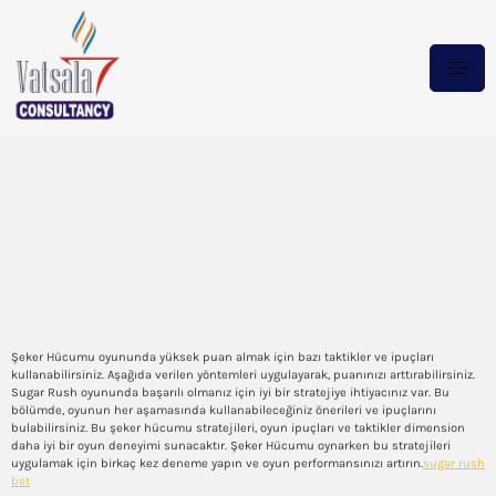
Sugar Rush Sugar Rush
Oyunu Hakkında Bilgiler
Sugar Rush Sugar Rush Oyunu
Hakkında Bilgiler
Şeker Hücumu oyununda yüksek puan almak için bazı taktikler ve ipuçları
kullanabilirsiniz. Aşağıda verilen yöntemleri uygulayarak, puanınızı arttırabilirsiniz.
Sugar Rush oyununda başarılı olmanız için iyi bir stratejiye ihtiyacınız var. Bu
bölümde, oyunun her aşamasında kullanabileceğiniz önerileri ve ipuçlarını
bulabilirsiniz. Bu şeker hücumu stratejileri, oyun ipuçları ve taktikler dimension
daha iyi bir oyun deneyimi sunacaktır. Şeker Hücumu oynarken bu stratejileri
uygulamak için birkaç kez deneme yapın ve oyun performansınızı artırın.
sugar rush
bet