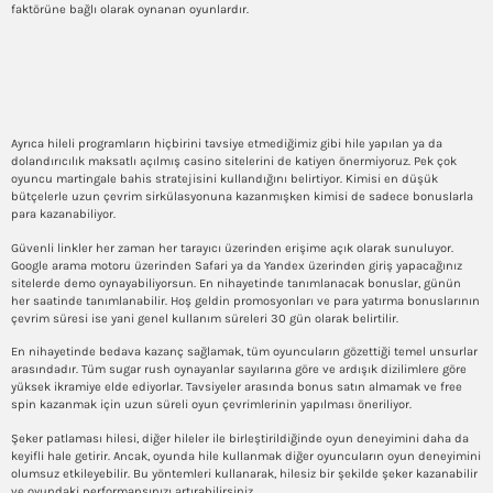
faktörüne bağlı olarak oynanan oyunlardır.
Sugar Rush Ücretsiz Oyun
Özelliği
Ayrıca hileli programların hiçbirini tavsiye etmediğimiz gibi hile yapılan ya da
dolandırıcılık maksatlı açılmış casino sitelerini de katiyen önermiyoruz. Pek çok
oyuncu martingale bahis stratejisini kullandığını belirtiyor. Kimisi en düşük
bütçelerle uzun çevrim sirkülasyonuna kazanmışken kimisi de sadece bonuslarla
para kazanabiliyor.
Güvenli linkler her zaman her tarayıcı üzerinden erişime açık olarak sunuluyor.
Google arama motoru üzerinden Safari ya da Yandex üzerinden giriş yapacağınız
sitelerde demo oynayabiliyorsun. En nihayetinde tanımlanacak bonuslar, günün
her saatinde tanımlanabilir. Hoş geldin promosyonları ve para yatırma bonuslarının
çevrim süresi ise yani genel kullanım süreleri 30 gün olarak belirtilir.
En nihayetinde bedava kazanç sağlamak, tüm oyuncuların gözettiği temel unsurlar
arasındadır. Tüm sugar rush oynayanlar sayılarına göre ve ardışık dizilimlere göre
yüksek ikramiye elde ediyorlar. Tavsiyeler arasında bonus satın almamak ve free
spin kazanmak için uzun süreli oyun çevrimlerinin yapılması öneriliyor.
Şeker patlaması hilesi, diğer hileler ile birleştirildiğinde oyun deneyimini daha da
keyifli hale getirir. Ancak, oyunda hile kullanmak diğer oyuncuların oyun deneyimini
olumsuz etkileyebilir. Bu yöntemleri kullanarak, hilesiz bir şekilde şeker kazanabilir
ve oyundaki performansınızı artırabilirsiniz.