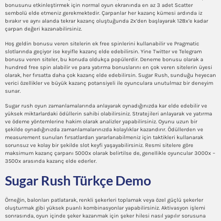
bonusunu etkinleştirmek için normal oyun ekranında en az 3 adet Scatter
sembolü elde etmeniz gerekmektedir. Çarpanlar her kazanç kümesi ardında iz
bırakır ve aynı alanda tekrar kazanç oluştuğunda 2x’den başlayarak 128x’e kadar
çarpan değeri kazanabilirsiniz.
Hoş geldin bonusu veren sitelerin ek free spinlerini kullanabilir ve Pragmatic
slotlarında geçiyor ise keyifle kazanç elde edebilirsin. Yine Twitter ve Telegram
bonusu veren siteler, bu konuda oldukça popülerdir. Deneme bonusu olarak a
hundred free spin alabilir ve para yatırma bonuslarını en çok veren sitelerin üyesi
olarak, her fırsatta daha çok kazanç elde edebilirsin. Sugar Rush, sunduğu heyecan
verici özellikler ve büyük kazanç potansiyeli ile oyunculara unutulmaz bir deneyim
sunar.
Sugar rush oyun zamanlamalarında anlayarak oynadığınızda kar elde edebilir ve
yüksek miktarlardaki ödüllerin sahibi olabilirsiniz. Stratejileri anlayarak ve yatırma
ve ödeme yöntemlerine hakim olarak analizler yapabilirsiniz. Oyunu uzun bir
şekilde oynadığınızda zamanlamalarınızda kolaylıklar kazandırır. Ödüllerden ve
measurement sunulan fırsatlardan yararlanabilmeniz için taktikleri kullanarak
sorunsuz ve kolay bir şekilde slot keyfi yaşayabilirsiniz. Resmi sitelere göre
maksimum kazanç çarpanı 5000x olarak belirtilse de, genellikle oyuncular 3000x –
3500x arasında kazanç elde ederler.
Sugar Rush Türkçe Demo
Örneğin, balonları patlatarak, renkli şekerleri toplamak veya özel güçlü şekerler
oluşturmak gibi yüksek puanlı kombinasyonlar yapabilirsiniz. Aktivasyon işlemi
sonrasında, oyun içinde şeker kazanmak için şeker hilesi nasıl yapılır sorusuna