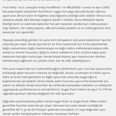
Fruit Party 1 ve 2, sırasıyla ninety five.891’de 1 ve 495,050’de 1 sunar ve aynı 5.000
kat potansiyele sahiptirler. Kendilerini uygun bir yargı alanında bulan sabırsız
oyuncular, Bonus Satın Al düğmesi aracılığıyla bu özelliği satın alabilir. Bonus turu,
ortalama olarak 323 dönüşte organik olarak 1’i tetikler. Buna Multiplier Spots
Özelliği denir ve üzerinde kaldırılan her yeni kazanan sembol için nokta çarpanı
ikiye katlanır. Her nokta çarpanı, 128 kat’a kadar çıkabilir ve en üstte görünen tüm
kazançlar için geçerlidir.
Piyasaya çıkarıldığı günden bu yana tüm dünyada en çok para kazandıran oyunlar
arasında yer alıyor. Ancak oyunda bir an önce kazanmak için hırsa kapılmamak,
doğru zamanlama, doğru kombinasyon ve doğru bahis miktarlarıyla kazanç elde
etmek en önemli husustur. Şöyle ki, bahis miktarının 5 bin misline kadar para
kazanma olasılığını bulunuyor. Ancak büyük kazanç yani massive win denilen
etiketlemeyi sağlarsan, bu yüksek oranı sen de elde edebiliyorsun.
Hızlı puan kazanmak için kullanabileceğiniz yöntemlerin yanı sıra bazı oyuncuların
kullandığı şeker hücumu hilesine de değindik. Ancak, unutmayın ki hileler oyunu
daha az zevkli hale getirebilir ve diğer oyuncular arasında saygınlığınızı
kaybetmenize yol açabilir. Genel olarak, şeker hücumu oyununda kazanmak için
sabırlı ve dikkatli olmak önemlidir. Bu rehberde bahsedilen taktikleri ve stratejileri
uygulayarak, performansınızı artırabilirsiniz. Sugar Rush hileleri ile oyun 7 x 7’lik bir
ızgarada oynanan oldukça değişken bir slot oyunudur.
Doğrudan para kazanma yolları olarak Sugar Rush ve Sugar Rush XMas serileri
genellikle favoriler arasında yer alıyor. Deneme bonusları olarak verildiğinde
genellikle 50 TL ya da 50 freespin şeklinde sunulabilir. TL veya doğrudan spin
olarak verilen kampanyaların miktarları tamamen farklıdır.