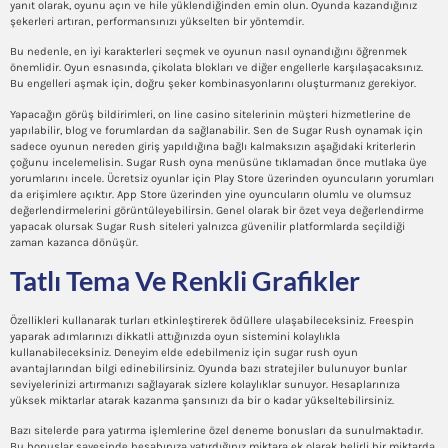
yanıt olarak, oyunu açın ve hile yüklendiğinden emin olun. Oyunda kazandığınız
şekerleri artıran, performansınızı yükselten bir yöntemdir.
Bu nedenle, en iyi karakterleri seçmek ve oyunun nasıl oynandığını öğrenmek
önemlidir. Oyun esnasında, çikolata blokları ve diğer engellerle karşılaşacaksınız.
Bu engelleri aşmak için, doğru şeker kombinasyonlarını oluşturmanız gerekiyor.
Yapacağın görüş bildirimleri, on line casino sitelerinin müşteri hizmetlerine de
yapılabilir, blog ve forumlardan da sağlanabilir. Sen de Sugar Rush oynamak için
sadece oyunun nereden giriş yapıldığına bağlı kalmaksızın aşağıdaki kriterlerin
çoğunu incelemelisin. Sugar Rush oyna menüsüne tıklamadan önce mutlaka üye
yorumlarını incele. Ücretsiz oyunlar için Play Store üzerinden oyuncuların yorumları
da erişimlere açıktır. App Store üzerinden yine oyuncuların olumlu ve olumsuz
değerlendirmelerini görüntüleyebilirsin. Genel olarak bir özet veya değerlendirme
yapacak olursak Sugar Rush siteleri yalnızca güvenilir platformlarda seçildiği
zaman kazanca dönüşür.
Tatlı Tema Ve Renkli Grafikler
Özellikleri kullanarak turları etkinleştirerek ödüllere ulaşabileceksiniz. Freespin
yaparak adımlarınızı dikkatli attığınızda oyun sistemini kolaylıkla
kullanabileceksiniz. Deneyim elde edebilmeniz için sugar rush oyun
avantajlarından bilgi edinebilirsiniz. Oyunda bazı stratejiler bulunuyor bunlar
seviyelerinizi artırmanızı sağlayarak sizlere kolaylıklar sunuyor. Hesaplarınıza
yüksek miktarlar atarak kazanma şansınızı da bir o kadar yükseltebilirsiniz.
Bazı sitelerde para yatırma işlemlerine özel deneme bonusları da sunulmaktadır.
Bu bonuslar sayesinde hesabınıza yatırdığınız miktara ek olarak belirli bir miktarda