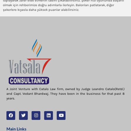
toplayarak zafer elde etmenin tadını çıkarabilirsiniz. Şeker hızı oyununda başarılı
olmak için rehberimize doğru adımlarla ilerleyin. Balonları patlatarak, diğer
şekerlere kıyasla daha yüksek puanlar alabilirsiniz.
A Joint Venture with Catalo Law firm, owned by Judge Leandro Catalo(Retd.)
and Capt. Vedant Bhardwaj. They have been in the business for that past 8
years.
Main Links