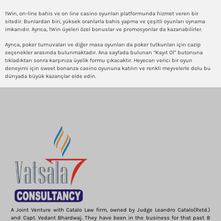
1Win, on-line bahis ve on line casino oyunları platformunda hizmet veren bir
sitedir. Bunlardan biri, yüksek oranlarla bahis yapma ve çeşitli oyunları oynama
imkanıdır. Ayrıca, 1Win üyeleri özel bonuslar ve promosyonlar da kazanabilirler.
Ayrıca, poker turnuvaları ve diğer masa oyunları da poker tutkunları için cazip
seçenekler arasında bulunmaktadır. Ana sayfada bulunan “Kayıt Ol” butonuna
tıkladıktan sonra karşınıza üyelik formu çıkacaktır. Heyecan verici bir oyun
deneyimi için sweet bonanza casino oyununa katılın ve renkli meyvelerle dolu bu
dünyada büyük kazançlar elde edin.
A Joint Venture with Catalo Law firm, owned by Judge Leandro Catalo(Retd.)
and Capt. Vedant Bhardwaj. They have been in the business for that past 8