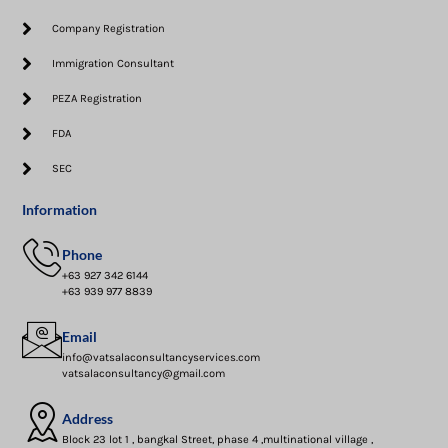
Company Registration
Immigration Consultant
PEZA Registration
FDA
SEC
Information
Phone
+63 927 342 6144
+63 939 977 8839
Email
info@vatsalaconsultancyservices.com
vatsalaconsultancy@gmail.com
Address
Block 23 lot 1 , bangkal Street, phase 4 ,multinational village ,