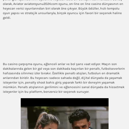
olarak, Aviator aviatoroyunu2024.com oyunu, on-line on line casino dünyasının en
heyecan verici oyunlarından biri olarak öne çıkıyor. Büyük ödüller, hızlı tempolu
oyun yapısı ve stratejik unsurlarıyla, birçok oyuncu için favori bir seçenek haline
geldi.
Pin Up Az On Line Casino
Resmi Sayt Azerbaycan Oyun
Avtomatlarının Icmal
Bu casino çarpışma oyunu, eğlenceli anlar ve bol şans vaat ediyor. Maçın son
dakikalarında gelen bir gol veya son dakikada kaçırılan bir penaltı, futbolseverlerin
hafızasında silinmez izler bırakır. Özellikle penaltı atışları, futbolun en dramatik
anlarından biridir. Bu heyecanı sadece sahada değil, dijital dünyada da yaşamak
isteyenler için, penalty shoot bahis giriş yaparak farklı bir deneyim yaşamak
mümkün. Penaltı atışlarının gerilimini ve eğlencesini sanal dünyada da hissetmek
isteyenler için bu platform, benzersiz bir seçenek sunuyor.