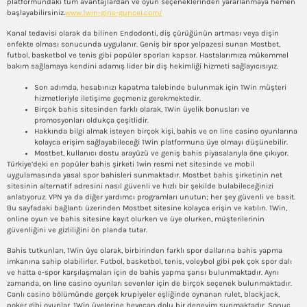
platformundaki tüm avantajlardan ve oyun seçeneklerinden yararlanmaya hemen
başlayabilirsiniz.
www.1win-giris-guncel.com/
Kanal tedavisi olarak da bilinen Endodonti, diş çürüğünün artması veya dişin
enfekte olması sonucunda uygulanır. Geniş bir spor yelpazesi sunan Mostbet,
futbol, basketbol ve tenis gibi popüler sporları kapsar. Hastalarımıza mükemmel
bakım sağlamaya kendini adamış lider bir diş hekimliği hizmeti sağlayıcısıyız.
Son adımda, hesabınızı kapatma talebinde bulunmak için 1Win müşteri
hizmetleriyle iletişime geçmeniz gerekmektedir.
Birçok bahis sitesinden farklı olarak, 1Win üyelik bonusları ve
promosyonları oldukça çeşitlidir.
Hakkında bilgi almak isteyen birçok kişi, bahis ve on line casino oyunlarına
kolayca erişim sağlayabileceği 1Win platformuna üye olmayı düşünebilir.
Mostbet, kullanıcı dostu arayüzü ve geniş bahis piyasalarıyla öne çıkıyor.
Türkiye’deki en popüler bahis şirketi 1win resmi net sitesinde ve mobil
uygulamasında yasal spor bahisleri sunmaktadır. Mostbet bahis şirketinin net
sitesinin alternatif adresini nasıl güvenli ve hızlı bir şekilde bulabileceğinizi
anlatıyoruz. VPN ya da diğer yardımcı programları unutun; her şey güvenli ve basit.
Bu sayfadaki bağlantı üzerinden Mostbet sitesine kolayca erişin ve katılın. 1Win,
online oyun ve bahis sitesine kayıt olurken ve üye olurken, müşterilerinin
güvenliğini ve gizliliğini ön planda tutar.
Bahis tutkunları, 1Win üye olarak, birbirinden farklı spor dallarına bahis yapma
imkanına sahip olabilirler. Futbol, basketbol, tenis, voleybol gibi pek çok spor dalı
ve hatta e-spor karşılaşmaları için de bahis yapma şansı bulunmaktadır. Aynı
zamanda, on line casino oyunları sevenler için de birçok seçenek bulunmaktadır.
Canlı casino bölümünde gerçek krupiyeler eşliğinde oynanan rulet, blackjack,
poker gibi oyunlar, 1Win üyelerine heyecan dolu bir deneyim sunmaktadır. Sonuç