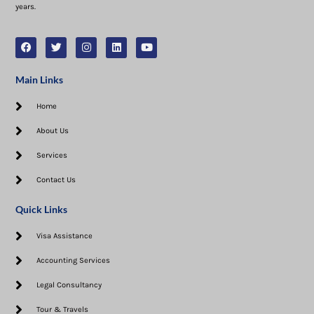
years.
Main Links
Home
About Us
Services
Contact Us
Quick Links
Visa Assistance​
Accounting Services
Legal Consultancy
Tour & Travels