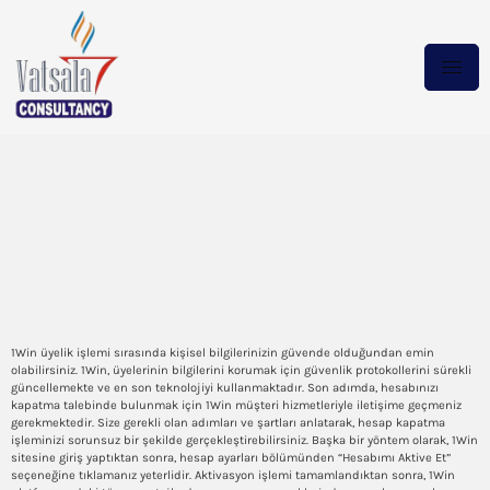
1win Üyelik 1win Üyelik
İşlemleri 2024
1win Üyelik 1win Üyelik
İşlemleri 2024
1Win üyelik işlemi sırasında kişisel bilgilerinizin güvende olduğundan emin
olabilirsiniz. 1Win, üyelerinin bilgilerini korumak için güvenlik protokollerini sürekli
güncellemekte ve en son teknolojiyi kullanmaktadır. Son adımda, hesabınızı
kapatma talebinde bulunmak için 1Win müşteri hizmetleriyle iletişime geçmeniz
gerekmektedir. Size gerekli olan adımları ve şartları anlatarak, hesap kapatma
işleminizi sorunsuz bir şekilde gerçekleştirebilirsiniz. Başka bir yöntem olarak, 1Win
sitesine giriş yaptıktan sonra, hesap ayarları bölümünden “Hesabımı Aktive Et”
seçeneğine tıklamanız yeterlidir. Aktivasyon işlemi tamamlandıktan sonra, 1Win