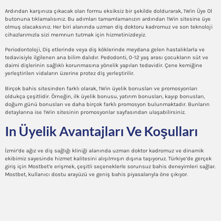
Ardından karşınıza çıkacak olan formu eksiksiz bir şekilde doldurarak, 1Win Üye Ol
butonuna tıklamalısınız. Bu adımları tamamlamanızın ardından 1Win sitesine üye
olmuş olacaksınız. Her biri alanında uzman diş doktoru kadromuz ve son teknoloji
cihazlarımızla sizi memnun tutmak için hizmetinizdeyiz.
Periodontoloji, Diş etlerinde veya diş köklerinde meydana gelen hastalıklarla ve
tedavisiyle ilgilenen ana bilim dalıdır. Pedodonti, 0-12 yaş arası çocukların süt ve
daimi dişlerinin sağlıklı korunmasına yönelik yapılan tedavidir. Çene kemiğine
yerleştirilen vidaların üzerine protez diş yerleştirilir.
Birçok bahis sitesinden farklı olarak, 1Win üyelik bonusları ve promosyonları
oldukça çeşitlidir. Örneğin, ilk üyelik bonusu, yatırım bonusları, kayıp bonusları,
doğum günü bonusları ve daha birçok farklı promosyon bulunmaktadır. Bunların
detaylarına ise 1Win sitesinin promosyonlar sayfasından ulaşabilirsiniz.
In Üyelik Avantajları Ve Koşulları
İzmir’de ağız ve diş sağlığı kliniği alanında uzman doktor kadromuz ve dinamik
ekibimiz sayesinde hizmet kalitesini alışılmışın dışına taşıyoruz. Türkiye’de gerçek
giriş için Mostbet’e erişmek, çeşitli seçeneklerle sorunsuz bahis deneyimleri sağlar.
Mostbet, kullanıcı dostu arayüzü ve geniş bahis piyasalarıyla öne çıkıyor.
Bet Türkiye Güncel Yeni Giriş
Adres