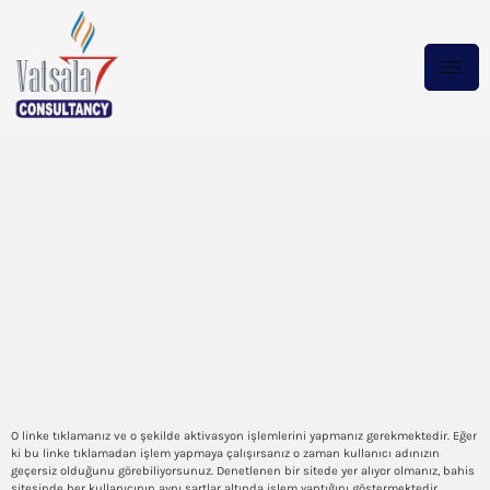
Süperbetin Güvenilir Mi
Superbetin Giriş Superbetin
Güncel Giriş
Süperbetin Güvenilir Mi
Superbetin Giriş Superbetin
Güncel Giriş
O linke tıklamanız ve o şekilde aktivasyon işlemlerini yapmanız gerekmektedir. Eğer
ki bu linke tıklamadan işlem yapmaya çalışırsanız o zaman kullanıcı adınızın
geçersiz olduğunu görebiliyorsunuz. Denetlenen bir sitede yer alıyor olmanız, bahis
sitesinde her kullanıcının aynı şartlar altında işlem yaptığını göstermektedir.