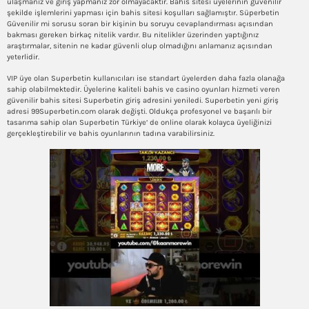
ulaşmanız ve giriş yapmanız zor olmayacaktır. Bahis sitesi üyelerinin güvenilir
şekilde işlemlerini yapması için bahis sitesi koşulları sağlamıştır. Süperbetin
Güvenilir mi sorusu soran bir kişinin bu soruyu cevaplandırması açısından
bakması gereken birkaç nitelik vardır. Bu nitelikler üzerinden yaptığınız
araştırmalar, sitenin ne kadar güvenli olup olmadığını anlamanız açısından
yeterlidir.
VIP üye olan Superbetin kullanıcıları ise standart üyelerden daha fazla olanağa
sahip olabilmektedir. Üyelerine kaliteli bahis ve casino oyunları hizmeti veren
güvenilir bahis sitesi Superbetin giriş adresini yeniledi. Superbetin yeni giriş
adresi 99Superbetin.com olarak değişti. Oldukça profesyonel ve başarılı bir
tasarıma sahip olan Superbetin Türkiye‘ de online olarak kolayca üyeliğinizi
gerçekleştirebilir ve bahis oyunlarının tadına varabilirsiniz.