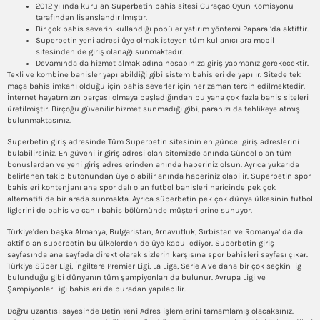
2012 yılında kurulan Superbetin bahis sitesi Curaçao Oyun Komisyonu
tarafından lisanslandırılmıştır.
Bir çok bahis severin kullandığı popüler yatırım yöntemi Papara ‘da aktiftir.
Superbetin yeni adresi üye olmak isteyen tüm kullanıcılara mobil
sitesinden de giriş olanağı sunmaktadır.
Devamında da hizmet almak adına hesabınıza giriş yapmanız gerekecektir.
Tekli ve kombine bahisler yapılabildiği gibi sistem bahisleri de yapılır. Sitede tek
maça bahis imkanı olduğu için bahis severler için her zaman tercih edilmektedir.
İnternet hayatımızın parçası olmaya başladığından bu yana çok fazla bahis siteleri
üretilmiştir. Birçoğu güvenilir hizmet sunmadığı gibi, paranızı da tehlikeye atmış
bulunmaktasınız.
Superbetin giriş adresinde Tüm Superbetin sitesinin en güncel giriş adreslerini
bulabilirsiniz. En güvenilir giriş adresi olan sitemizde anında Güncel olan tüm
bonuslardan ve yeni giriş adreslerinden anında haberiniz olsun. Ayrıca yukarıda
belirlenen takip butonundan üye olabilir anında haberiniz olabilir. Superbetin spor
bahisleri kontenjanı ana spor dalı olan futbol bahisleri haricinde pek çok
alternatifi de bir arada sunmakta. Ayrıca süperbetin pek çok dünya ülkesinin futbol
liglerini de bahis ve canlı bahis bölümünde müşterilerine sunuyor.
Türkiye’den başka Almanya, Bulgaristan, Arnavutluk, Sırbistan ve Romanya’ da da
aktif olan superbetin bu ülkelerden de üye kabul ediyor. Superbetin giriş
sayfasında ana sayfada direkt olarak sizlerin karşısına spor bahisleri sayfası çıkar.
Türkiye Süper Ligi, İngiltere Premier Ligi, La Liga, Serie A ve daha bir çok seçkin lig
bulunduğu gibi dünyanın tüm şampiyonları da bulunur. Avrupa Ligi ve
Şampiyonlar Ligi bahisleri de buradan yapılabilir.
Doğru uzantısı sayesinde Betin Yeni Adres işlemlerini tamamlamış olacaksınız.