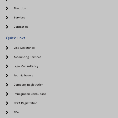
About Us
Services
Contact Us
Quick Links
Visa Assistance​
Accounting Services
Legal Consultancy
Tour & Travels
Company Registration
Immigration Consultant
PEZA Registration
FDA