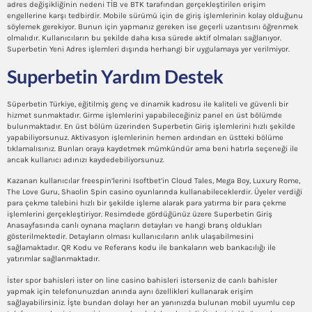
adres değişikliğinin nedeni TİB ve BTK tarafından gerçekleştirilen erişim
engellerine karşı tedbirdir. Mobile sürümü için de giriş işlemlerinin kolay olduğunu
söylemek gerekiyor. Bunun için yapmanız gereken ise geçerli uzantısını öğrenmek
olmalıdır. Kullanıcıların bu şekilde daha kısa sürede aktif olmaları sağlanıyor.
Superbetin Yeni Adres işlemleri dışında herhangi bir uygulamaya yer verilmiyor.
Superbetin Yardım Destek
Süperbetin Türkiye, eğitilmiş genç ve dinamik kadrosu ile kaliteli ve güvenli bir
hizmet sunmaktadır. Girme işlemlerini yapabileceğiniz panel en üst bölümde
bulunmaktadır. En üst bölüm üzerinden Superbetin Giriş işlemlerini hızlı şekilde
yapabiliyorsunuz. Aktivasyon işlemlerinin hemen ardından en üstteki bölüme
tıklamalısınız. Bunları oraya kaydetmek mümkündür ama beni hatırla seçeneği ile
ancak kullanıcı adınızı kaydedebiliyorsunuz.
Kazanan kullanıcılar freespin’lerini Isoftbet’in Cloud Tales, Mega Boy, Luxury Rome,
The Love Guru, Shaolin Spin casino oyunlarında kullanabileceklerdir. Üyeler verdiği
para çekme talebini hızlı bir şekilde işleme alarak para yatırma bir para çekme
işlemlerini gerçekleştiriyor. Resimdede gördüğünüz üzere Superbetin Giriş
Anasayfasında canlı oynana maçların detayları ve hangi branş oldukları
gösterilmektedir. Detayların olması kullanıcıların anlık ulaşabilmesini
sağlamaktadır. QR Kodu ve Referans kodu ile bankaların web bankacılığı ile
yatırımlar sağlanmaktadır.
İster spor bahisleri ister on line casino bahisleri isterseniz de canlı bahisler
yapmak için telefonunuzdan anında aynı özellikleri kullanarak erişim
sağlayabilirsiniz. İşte bundan dolayı her an yanınızda bulunan mobil uyumlu cep