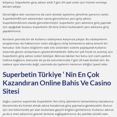
biliyoruz. Süperbetin giriş adresi artık 7 gün 24 saat sizler için hizmet vermeye
devam ediyor.
Güvenliğine dair sorularınızı da canlı destek üyelerine yöneltme şansınız vardır.
Superbetin87.com adresinden sonra güncellenen yeni giriş adresi
Superbetin22.com olarak güncellenmiştir. Superbetin yeni adresine giriş yapmak
için aşağıdaki butonu Superbetin 22 Giriş linkini kullanabilir yeni adresine giriş
yapabilirsiniz.
Bunların yanında bir de kullanıcı sözleşmesi karşınıza çıkıyor. Bu sözleşmenin
onaylanması da haklarınızın neler olduğunu bilip bilmemeniz adına önemli bir
konudur. Site lisans bilgilerini web site üstünden sizlerle paylaşarak kullanıcı
arasında güven anlaşmasını güçlendirmektedir. Daha bir çok fırsat ve avantaj için
Superbetin giriş adresi sizleri bekliyor. Aklınıza takılan her konu için canlı yardım
hattına bağlanın, bonuslar da ya da sorunlarınızda 7 gün 24 saat destek alın. Bu
sadece spor alanında değil, casinoda da üyelerini memnun ettiğini işaret eder.
Superbetin Türkiye ‘ Nin En Çok
Kazandıran Online Bahis Ve Casino
Sitesi
Doğru uzantısı sayesinde Superbetin Yeni Giriş işlemlerini tamamlamış olacaksınız.
Devamında da hizmet almak adına hesabınıza giriş yapmanız gerekecektir. Bunun
için üst bölümünde yer alan butonlara geçerli bilgileri girmelisiniz. Kullanıcı adınızı
ya da e-mail adresinizi girerek ilerleme sağlayabilirsiniz. Bu şekilde sürekli olan