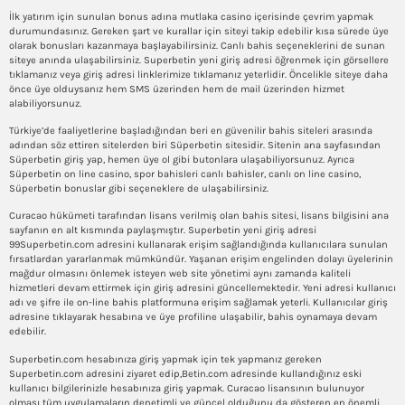
İlk yatırım için sunulan bonus adına mutlaka casino içerisinde çevrim yapmak
durumundasınız. Gereken şart ve kurallar için siteyi takip edebilir kısa sürede üye
olarak bonusları kazanmaya başlayabilirsiniz. Canlı bahis seçeneklerini de sunan
siteye anında ulaşabilirsiniz. Superbetin yeni giriş adresi öğrenmek için görsellere
tıklamanız veya giriş adresi linklerimize tıklamanız yeterlidir. Öncelikle siteye daha
önce üye olduysanız hem SMS üzerinden hem de mail üzerinden hizmet
alabiliyorsunuz.
Türkiye’de faaliyetlerine başladığından beri en güvenilir bahis siteleri arasında
adından söz ettiren sitelerden biri Süperbetin sitesidir. Sitenin ana sayfasından
Süperbetin giriş yap, hemen üye ol gibi butonlara ulaşabiliyorsunuz. Ayrıca
Süperbetin on line casino, spor bahisleri canlı bahisler, canlı on line casino,
Süperbetin bonuslar gibi seçeneklere de ulaşabilirsiniz.
Curacao hükümeti tarafından lisans verilmiş olan bahis sitesi, lisans bilgisini ana
sayfanın en alt kısmında paylaşmıştır. Superbetin yeni giriş adresi
99Superbetin.com adresini kullanarak erişim sağlandığında kullanıcılara sunulan
fırsatlardan yararlanmak mümkündür. Yaşanan erişim engelinden dolayı üyelerinin
mağdur olmasını önlemek isteyen web site yönetimi aynı zamanda kaliteli
hizmetleri devam ettirmek için giriş adresini güncellemektedir. Yeni adresi kullanıcı
adı ve şifre ile on-line bahis platformuna erişim sağlamak yeterli. Kullanıcılar giriş
adresine tıklayarak hesabına ve üye profiline ulaşabilir, bahis oynamaya devam
edebilir.
Superbetin.com hesabınıza giriş yapmak için tek yapmanız gereken
Superbetin.com adresini ziyaret edip,Betin.com adresinde kullandığınız eski
kullanıcı bilgilerinizle hesabınıza giriş yapmak. Curacao lisansının bulunuyor
olması tüm uygulamaların denetimli ve güncel olduğunu da gösteren en önemli