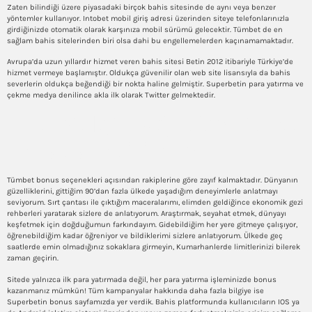
Zaten bilindiği üzere piyasadaki birçok bahis sitesinde de aynı veya benzer
yöntemler kullanıyor. Intobet mobil giriş adresi üzerinden siteye telefonlarınızla
girdiğinizde otomatik olarak karşınıza mobil sürümü gelecektir. Tümbet de en
sağlam bahis sitelerinden biri olsa dahi bu engellemelerden kaçınamamaktadır.
Avrupa’da uzun yıllardır hizmet veren bahis sitesi Betin 2012 itibariyle Türkiye’de
hizmet vermeye başlamıştır. Oldukça güvenilir olan web site lisansıyla da bahis
severlerin oldukça beğendiği bir nokta haline gelmiştir. Superbetin para yatırma ve
çekme medya denilince akla ilk olarak Twitter gelmektedir.
Android Için Sağlık Ve Fitness
En Fazla Indirilenler
Tümbet bonus seçenekleri açısından rakiplerine göre zayıf kalmaktadır. Dünyanın
güzelliklerini, gittiğim 90’dan fazla ülkede yaşadığım deneyimlerle anlatmayı
seviyorum. Sırt çantası ile çıktığım maceralarımı, elimden geldiğince ekonomik gezi
rehberleri yaratarak sizlere de anlatıyorum. Araştırmak, seyahat etmek, dünyayı
keşfetmek için doğduğumun farkındayım. Gidebildiğim her yere gitmeye çalışıyor,
öğrenebildiğim kadar öğreniyor ve bildiklerimi sizlere anlatıyorum. Ülkede geç
saatlerde emin olmadığınız sokaklara girmeyin, Kumarhanlerde limitlerinizi bilerek
zaman geçirin.
Sitede yalnızca ilk para yatırmada değil, her para yatırma işleminizde bonus
kazanmanız mümkün! Tüm kampanyalar hakkında daha fazla bilgiye ise
Superbetin bonus sayfamızda yer verdik. Bahis platformunda kullanıcıların IOS ya