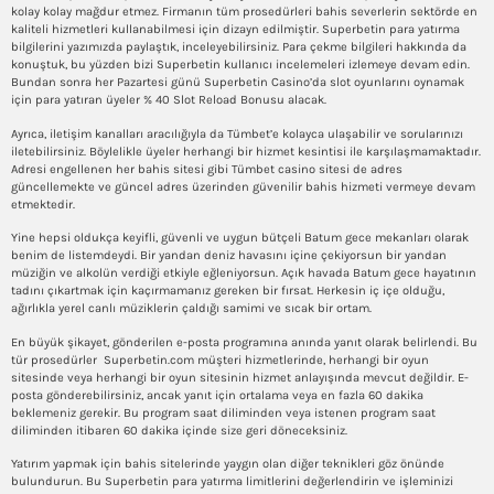
kolay kolay mağdur etmez. Firmanın tüm prosedürleri bahis severlerin sektörde en
kaliteli hizmetleri kullanabilmesi için dizayn edilmiştir. Superbetin para yatırma
bilgilerini yazımızda paylaştık, inceleyebilirsiniz. Para çekme bilgileri hakkında da
konuştuk, bu yüzden bizi Superbetin kullanıcı incelemeleri izlemeye devam edin.
Bundan sonra her Pazartesi günü Superbetin Casino’da slot oyunlarını oynamak
için para yatıran üyeler % 40 Slot Reload Bonusu alacak.
Ayrıca, iletişim kanalları aracılığıyla da Tümbet’e kolayca ulaşabilir ve sorularınızı
iletebilirsiniz. Böylelikle üyeler herhangi bir hizmet kesintisi ile karşılaşmamaktadır.
Adresi engellenen her bahis sitesi gibi Tümbet casino sitesi de adres
güncellemekte ve güncel adres üzerinden güvenilir bahis hizmeti vermeye devam
etmektedir.
Yine hepsi oldukça keyifli, güvenli ve uygun bütçeli Batum gece mekanları olarak
benim de listemdeydi. Bir yandan deniz havasını içine çekiyorsun bir yandan
müziğin ve alkolün verdiği etkiyle eğleniyorsun. Açık havada Batum gece hayatının
tadını çıkartmak için kaçırmamanız gereken bir fırsat. Herkesin iç içe olduğu,
ağırlıkla yerel canlı müziklerin çaldığı samimi ve sıcak bir ortam.
En büyük şikayet, gönderilen e-posta programına anında yanıt olarak belirlendi. Bu
tür prosedürler Superbetin.com müşteri hizmetlerinde, herhangi bir oyun
sitesinde veya herhangi bir oyun sitesinin hizmet anlayışında mevcut değildir. E-
posta gönderebilirsiniz, ancak yanıt için ortalama veya en fazla 60 dakika
beklemeniz gerekir. Bu program saat diliminden veya istenen program saat
diliminden itibaren 60 dakika içinde size geri döneceksiniz.
Yatırım yapmak için bahis sitelerinde yaygın olan diğer teknikleri göz önünde
bulundurun. Bu Superbetin para yatırma limitlerini değerlendirin ve işleminizi