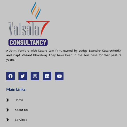
A Joint Venture with Catalo Law firm, owned by Judge Leandro Catalo(Retd.)
and Capt. Vedant Bhardwaj. They have been in the business for that past 8
years.
Main Links
Home
About Us
Services