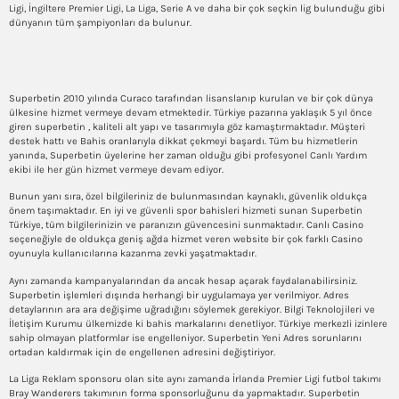
Ligi, İngiltere Premier Ligi, La Liga, Serie A ve daha bir çok seçkin lig bulunduğu gibi
dünyanın tüm şampiyonları da bulunur.
Superbetin Twitter
Superbetin 2010 yılında Curaco tarafından lisanslanıp kurulan ve bir çok dünya
ülkesine hizmet vermeye devam etmektedir. Türkiye pazarına yaklaşık 5 yıl önce
giren superbetin , kaliteli alt yapı ve tasarımıyla göz kamaştırmaktadır. Müşteri
destek hattı ve Bahis oranlarıyla dikkat çekmeyi başardı. Tüm bu hizmetlerin
yanında, Superbetin üyelerine her zaman olduğu gibi profesyonel Canlı Yardım
ekibi ile her gün hizmet vermeye devam ediyor.
Bunun yanı sıra, özel bilgileriniz de bulunmasından kaynaklı, güvenlik oldukça
önem taşımaktadır. En iyi ve güvenli spor bahisleri hizmeti sunan Superbetin
Türkiye, tüm bilgilerinizin ve paranızın güvencesini sunmaktadır. Canlı Casino
seçeneğiyle de oldukça geniş ağda hizmet veren website bir çok farklı Casino
oyunuyla kullanıcılarına kazanma zevki yaşatmaktadır.
Aynı zamanda kampanyalarından da ancak hesap açarak faydalanabilirsiniz.
Superbetin işlemleri dışında herhangi bir uygulamaya yer verilmiyor. Adres
detaylarının ara ara değişime uğradığını söylemek gerekiyor. Bilgi Teknolojileri ve
İletişim Kurumu ülkemizde ki bahis markalarını denetliyor. Türkiye merkezli izinlere
sahip olmayan platformlar ise engelleniyor. Superbetin Yeni Adres sorunlarını
ortadan kaldırmak için de engellenen adresini değiştiriyor.
La Liga Reklam sponsoru olan site aynı zamanda İrlanda Premier Ligi futbol takımı
Bray Wanderers takımının forma sponsorluğunu da yapmaktadır. Superbetin