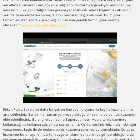
Oranlarını Kendi belirlemesidir. Bahis severlerin hesap açması için kişisel bilgiler
adı altında; cinsiyet, isim, soy isim bilgilerini doldurması gerekiyor. Ardından mail
adresiniz, ülke, şehir bilgilerinin girişini yapacaksınız. Adres bilginizi eksiksiz bir
şekilde tamamladıktan sonra, telefon numaranızı girebilirsiniz. Bu bilgileri
tamamladıktan sonra kişisel bilgilerinize dair gerekli tüm bilgileri vermiş
olacaksınız.
www.ankarahurdaalimi.com
Poker, Rulet, Bakara ve daha bir çok on line casino oyunu ile keyifle kazançlarınızı
arttırabilirsiniz. Şansın her zaman yanınızda olduğu bir casino adresinde kazançlar
elde edebilirsiniz. Bu bilgilerden sonra Superbetin.com web sitemiz üzerinde
kullanacağınız kullanıcı adı, şifreyi seçmelisiniz. Kişisel seçimlerinizin dışında, eğer
varsa bonus kodu ile de bedava bahis kazanma şansınız bulunmaktadır. Curacao
lisansının bulunuyor olması tüm uygulamaların denetimli ve güncel olduğunu da
gösteren en önemli durumlardan biridir. Onun yanında sistem üzerinde mutlaka