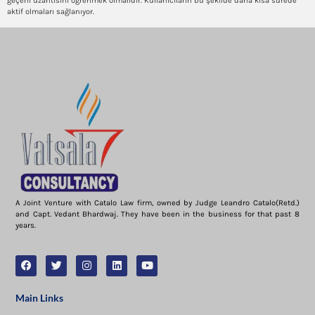
geçerli uzantısını öğrenmek olmalıdır. Kullanıcıların bu şekilde daha kısa sürede
aktif olmaları sağlanıyor.
A Joint Venture with Catalo Law firm, owned by Judge Leandro Catalo(Retd.)
and Capt. Vedant Bhardwaj. They have been in the business for that past 8
years.
Main Links