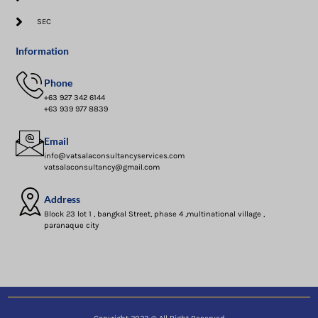
SEC
Information
Phone
+63 927 342 6144
+63 939 977 8839
Email
info@vatsalaconsultancyservices.com
vatsalaconsultancy@gmail.com
Address
Block 23 lot 1 , bangkal Street, phase 4 ,multinational village ,
paranaque city