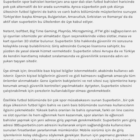
Superbetin spor bahisleri kontenjanı ana spor dalı olan futbol bahisleri haricinde
pek çok alternatifi de bir arada sunmakta. Ayrıca süperbetin pek çok dünya
ülkesinin futbol liglerini de bahis ve canlı bahis bölümünde müşterilerine sunuyor.
Türkiye’den başka Almanya, Bulgaristan, Arnavutluk, Sırbistan ve Romanya’ da da
aktif olan superbetin bu ülkelerden de üye kabul ediyor.
Netent, Isoftbet, Big Time Gaming, PlaynGo, Microgaming, JFTW gibi sağlayıcıların en
iyi oyunları sitemizde yer almaktadır. Oyun seçeneklerinde video slotlar, masa ve
kart oyunları 3D slotlar bulunur. Superbetin Site hakkında güvenilir mi sorusuna
kolaylıkla cevap bulabilirsiniz. Giriş adresinde Curaçao lisansına sahiptir, bu
yüzden de yasal olarak hizmet vermektedir. Superbetin sitesi Avrupa da ve Türkiye
de kendini kanıtlamış rekabet sıralamasında ve güvenilirlik sırasında adını en
yukarı taşıyan sitedir.
Üye olmak için; öncelikle bazı kişisel bilgiler istenmektedir, akabinde kullanıcı adı
istenir. Üyenin kişisel bilgilerinin güvenli ve gizli kalmasını sağlamak amacıyla tüm
önlemler alınmaktadır. Gene üyelerin bakiyelerini ve net sitesi suç işlemlerine karşı
korumak amaçlı güvenlik kontrolleri yapılmaktadır. Ayriyeten, Superbetin sitesini
çalıştırabilmek için çerezlerin kullanılabiliyor olması gerekmektedir.
Özellikle futbol bölümünde bir çok spor müsabakasını sunan Superbetin , bir çok
düya ülkesinin futbol ligini bahis ve canlı bais bölümünde sunması kullanıcıların
ilgisini çekmektedir. Yüksek bahis oranları ile bahis oynamak, farklı on line casino
ve slot oyunları ile hem eğlenmek hem kazanmak, spor alanları ile eğlenceli
bahisler yapmak için yeni adrese giriş yapmak gerekmektedir. Superbetin yeni giriş
adresi 99Superbetin.com adresini kullanarak erişim sağlandığında kullanıcılara
sunulan fırsatlardan yararlanmak mümkündür. Mobile sürümü için de giriş
işlemlerinin kolay olduğunu söylemek gerekiyor. Bunun için yapmanız gereken ise