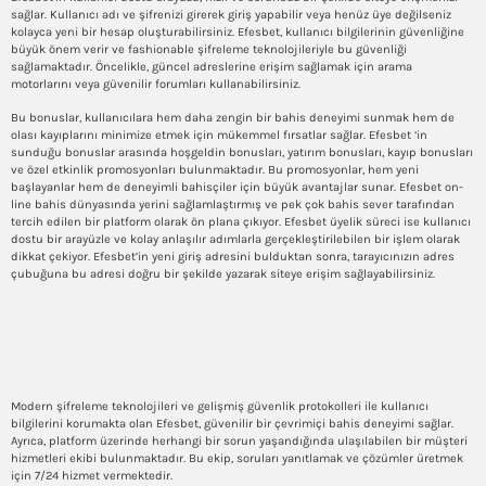
sağlar. Kullanıcı adı ve şifrenizi girerek giriş yapabilir veya henüz üye değilseniz
kolayca yeni bir hesap oluşturabilirsiniz. Efesbet, kullanıcı bilgilerinin güvenliğine
büyük önem verir ve fashionable şifreleme teknolojileriyle bu güvenliği
sağlamaktadır. Öncelikle, güncel adreslerine erişim sağlamak için arama
motorlarını veya güvenilir forumları kullanabilirsiniz.
Bu bonuslar, kullanıcılara hem daha zengin bir bahis deneyimi sunmak hem de
olası kayıplarını minimize etmek için mükemmel fırsatlar sağlar. Efesbet ‘in
sunduğu bonuslar arasında hoşgeldin bonusları, yatırım bonusları, kayıp bonusları
ve özel etkinlik promosyonları bulunmaktadır. Bu promosyonlar, hem yeni
başlayanlar hem de deneyimli bahisçiler için büyük avantajlar sunar. Efesbet on-
line bahis dünyasında yerini sağlamlaştırmış ve pek çok bahis sever tarafından
tercih edilen bir platform olarak ön plana çıkıyor. Efesbet üyelik süreci ise kullanıcı
dostu bir arayüzle ve kolay anlaşılır adımlarla gerçekleştirilebilen bir işlem olarak
dikkat çekiyor. Efesbet’in yeni giriş adresini bulduktan sonra, tarayıcınızın adres
çubuğuna bu adresi doğru bir şekilde yazarak siteye erişim sağlayabilirsiniz.
Efesbet Yeni Giriş Adresi
Değişiklikleri Neden Olur?
Modern şifreleme teknolojileri ve gelişmiş güvenlik protokolleri ile kullanıcı
bilgilerini korumakta olan Efesbet, güvenilir bir çevrimiçi bahis deneyimi sağlar.
Ayrıca, platform üzerinde herhangi bir sorun yaşandığında ulaşılabilen bir müşteri
hizmetleri ekibi bulunmaktadır. Bu ekip, soruları yanıtlamak ve çözümler üretmek
için 7/24 hizmet vermektedir.