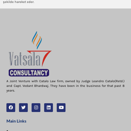
şekilde hareket eder.
A Joint Venture with Catalo Law firm, owned by Judge Leandro Catalo(Retd.)
and Capt. Vedant Bhardwaj. They have been in the business for that past 8
years.
Main Links