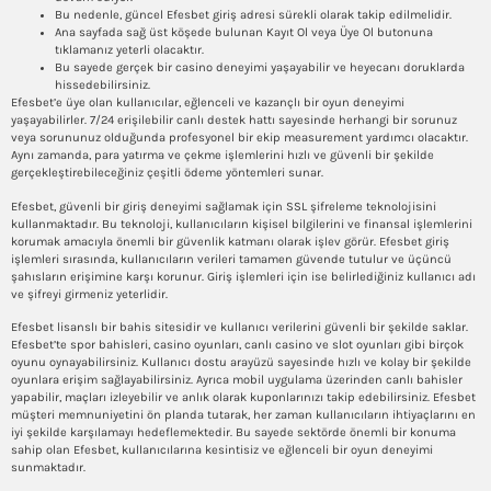
Bu nedenle, güncel Efesbet giriş adresi sürekli olarak takip edilmelidir.
Ana sayfada sağ üst köşede bulunan Kayıt Ol veya Üye Ol butonuna
tıklamanız yeterli olacaktır.
Bu sayede gerçek bir casino deneyimi yaşayabilir ve heyecanı doruklarda
hissedebilirsiniz.
Efesbet’e üye olan kullanıcılar, eğlenceli ve kazançlı bir oyun deneyimi
yaşayabilirler. 7/24 erişilebilir canlı destek hattı sayesinde herhangi bir sorunuz
veya sorununuz olduğunda profesyonel bir ekip measurement yardımcı olacaktır.
Aynı zamanda, para yatırma ve çekme işlemlerini hızlı ve güvenli bir şekilde
gerçekleştirebileceğiniz çeşitli ödeme yöntemleri sunar.
Efesbet, güvenli bir giriş deneyimi sağlamak için SSL şifreleme teknolojisini
kullanmaktadır. Bu teknoloji, kullanıcıların kişisel bilgilerini ve finansal işlemlerini
korumak amacıyla önemli bir güvenlik katmanı olarak işlev görür. Efesbet giriş
işlemleri sırasında, kullanıcıların verileri tamamen güvende tutulur ve üçüncü
şahısların erişimine karşı korunur. Giriş işlemleri için ise belirlediğiniz kullanıcı adı
ve şifreyi girmeniz yeterlidir.
Efesbet lisanslı bir bahis sitesidir ve kullanıcı verilerini güvenli bir şekilde saklar.
Efesbet’te spor bahisleri, casino oyunları, canlı casino ve slot oyunları gibi birçok
oyunu oynayabilirsiniz. Kullanıcı dostu arayüzü sayesinde hızlı ve kolay bir şekilde
oyunlara erişim sağlayabilirsiniz. Ayrıca mobil uygulama üzerinden canlı bahisler
yapabilir, maçları izleyebilir ve anlık olarak kuponlarınızı takip edebilirsiniz. Efesbet
müşteri memnuniyetini ön planda tutarak, her zaman kullanıcıların ihtiyaçlarını en
iyi şekilde karşılamayı hedeflemektedir. Bu sayede sektörde önemli bir konuma
sahip olan Efesbet, kullanıcılarına kesintisiz ve eğlenceli bir oyun deneyimi
sunmaktadır.