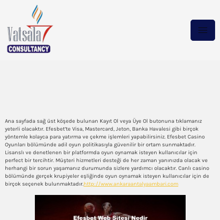
Efesbet Giriş Efesbet
Efesbet Giriş Efesbet
Ana sayfada sağ üst köşede bulunan Kayıt Ol veya Üye Ol butonuna tıklamanız
yeterli olacaktır. Efesbet’te Visa, Mastercard, Jeton, Banka Havalesi gibi birçok
yöntemle kolayca para yatırma ve çekme işlemleri yapabilirsiniz. Efesbet Casino
Oyunları bölümünde adil oyun politikasıyla güvenilir bir ortam sunmaktadır.
Lisanslı ve denetlenen bir platformda oyun oynamak isteyen kullanıcılar için
perfect bir tercihtir. Müşteri hizmetleri desteği de her zaman yanınızda olacak ve
herhangi bir sorun yaşamanız durumunda sizlere yardımcı olacaktır. Canlı casino
bölümünde gerçek krupiyeler eşliğinde oyun oynamak isteyen kullanıcılar için de
birçok seçenek bulunmaktadır.
http://www.ankaraantalyaambari.com