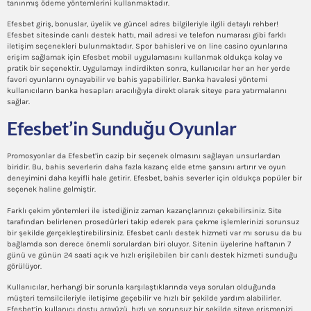
tanınmış ödeme yöntemlerini kullanmaktadır.
Efesbet giriş, bonuslar, üyelik ve güncel adres bilgileriyle ilgili detaylı rehber!
Efesbet sitesinde canlı destek hattı, mail adresi ve telefon numarası gibi farklı
iletişim seçenekleri bulunmaktadır. Spor bahisleri ve on line casino oyunlarına
erişim sağlamak için Efesbet mobil uygulamasını kullanmak oldukça kolay ve
pratik bir seçenektir. Uygulamayı indirdikten sonra, kullanıcılar her an her yerde
favori oyunlarını oynayabilir ve bahis yapabilirler. Banka havalesi yöntemi
kullanıcıların banka hesapları aracılığıyla direkt olarak siteye para yatırmalarını
sağlar.
Efesbet’in Sunduğu Oyunlar
Promosyonlar da Efesbet’in cazip bir seçenek olmasını sağlayan unsurlardan
biridir. Bu, bahis severlerin daha fazla kazanç elde etme şansını artırır ve oyun
deneyimini daha keyifli hale getirir. Efesbet, bahis severler için oldukça popüler bir
seçenek haline gelmiştir.
Farklı çekim yöntemleri ile istediğiniz zaman kazançlarınızı çekebilirsiniz. Site
tarafından belirlenen prosedürleri takip ederek para çekme işlemlerinizi sorunsuz
bir şekilde gerçekleştirebilirsiniz. Efesbet canlı destek hizmeti var mı sorusu da bu
bağlamda son derece önemli sorulardan biri oluyor. Sitenin üyelerine haftanın 7
günü ve günün 24 saati açık ve hızlı erişilebilen bir canlı destek hizmeti sunduğu
görülüyor.
Kullanıcılar, herhangi bir sorunla karşılaştıklarında veya soruları olduğunda
müşteri temsilcileriyle iletişime geçebilir ve hızlı bir şekilde yardım alabilirler.
Efesbet’in kullanıcı dostu arayüzü, hızlı ve sorunsuz bir şekilde siteye erişmenizi