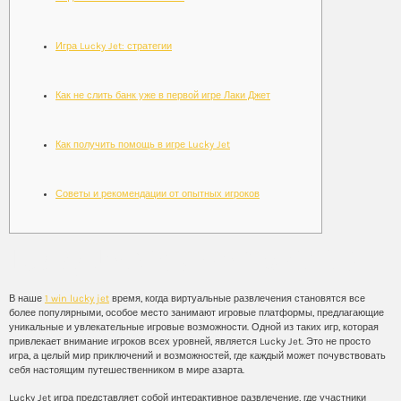
Игра Lucky Jet: стратегии
Как не слить банк уже в первой игре Лаки Джет
Как получить помощь в игре Lucky Jet
Советы и рекомендации от опытных игроков
Lucky Jet X Game Apk V2.0
В наше
1 win lucky jet
время, когда виртуальные развлечения становятся все
более популярными, особое место занимают игровые платформы, предлагающие
уникальные и увлекательные игровые возможности. Одной из таких игр, которая
привлекает внимание игроков всех уровней, является Lucky Jet. Это не просто
игра, а целый мир приключений и возможностей, где каждый может почувствовать
себя настоящим путешественником в мире азарта.
Lucky Jet игра представляет собой интерактивное развлечение, где участники