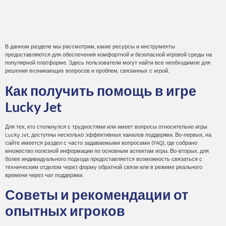
Как не слить банк уже в
первой игре Лаки Джет
В данном разделе мы рассмотрим, какие ресурсы и инструменты
предоставляются для обеспечения комфортной и безопасной игровой среды на
популярной платформе. Здесь пользователи могут найти все необходимое для
решения возникающих вопросов и проблем, связанных с игрой.
Как получить помощь в игре
Lucky Jet
Для тех, кто столкнулся с трудностями или имеет вопросы относительно игры
Lucky Jet, доступны несколько эффективных каналов поддержки. Во-первых, на
сайте имеется раздел с часто задаваемыми вопросами (FAQ), где собрано
множество полезной информации по основным аспектам игры. Во-вторых, для
более индивидуального подхода предоставляется возможность связаться с
техническим отделом через форму обратной связи или в режиме реального
времени через чат поддержки.
Советы и рекомендации от
опытных игроков