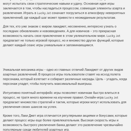
могут испытать свои стратегические навыки и удачу. Основная идея игры
заключается в том, чтобы насладиться процессом, совмещая элементы азарта и
развлечения. Играть в Lucky Jet означает погрузиться в атмосферу невероятных
приключений, где каждый шаг может привести к неожиданным результатам.
Для тех, кто уже знаком с миром лакиджет, несомненно, интересно узнать о
последних обновлениях и нововведениях. А для новичков – это прекрасная
возможность начать свое приключение в этом увлекательном мире. Lucky Jet
предлагает не только игровой процесс, но и множество других функций, которые
делают каждый сеанс игры уникальным и запоминающимся.
Lucky сигналы Jet
Уникальная механика игры – одно из главных отличий Лакиджет от других видов
азартных развлечений. В процессе игры пользователи ставят на исход полета
персонажа, который взлетает и собирает различные награды. Цель – угадать, когда
персонаж упадет, чтобы получить максимальный выигрыш.
Интуитивно понятный интерфейс игры позволяет новичкам быстро влиться в
процесс, не тратя много времени на изучение правил. Онлайн-игра Lucky Jet
предлагает множество стратегий и тактик, которые игроки могут использовать для
увеличения своих шансов на успех.
Кроме того, Лаки Джет игра отличается регулярными акциями и бонусами, которые
делают процесс игры еще более привлекательным. Высокая скорость игры и
возможность быстрого увеличения банка делают это развлечение чрезвычайно
популярным среди любителей азартных игр.