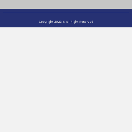
Copyright 2023 © All Right Reserved