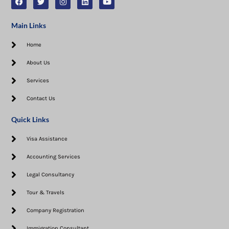
Main Links
Home
About Us
Services
Contact Us
Quick Links
Visa Assistance​
Accounting Services
Legal Consultancy
Tour & Travels
Company Registration
Immigration Consultant