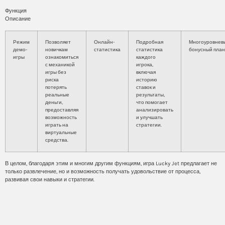
Функция
Описание
Режим
Позволяет
Онлайн-
Подробная
Многоуровнев
демо-
новичкам
статистика
статистика
бонусный план
игры
ознакомиться
каждого
с механикой
игрока,
игры без
включая
риска
историю
потерять
ставок и
реальные
результаты,
деньги,
что помогает
предоставляя
анализировать
возможность
и улучшать
играть на
стратегии.
виртуальные
средства.
В целом, благодаря этим и многим другим функциям, игра Lucky Jet предлагает не
только развлечение, но и возможность получать удовольствие от процесса,
развивая свои навыки и стратегии.
Что представляют собой
сигналы для игры Lucky