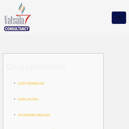
Lucky Jet X Game Apk V2.0
Содержимое
Lucky сигналы Jet
Lucky Jet 1win
Jet сигналы для Lucky