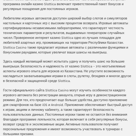
программа онлайн казино Slottica включает приветственный пакет бонусов и
регулярные поощрения для постоянных игроков.
Любителям игровых автоматов доступен широкий выбор слотов и симуляторов
настольных и карточных игр с высоким процентом возврата. Игровые автоматы
сертифицированы независимыми лабораториями, что гарантирует честность
технических параметров и результатов, выдаваемых генератором случайных
чисел. Проверенное интернет казино Slottica одно из лучших площадок для
любителей азартных игр, проживающих на территории Республики Казахстан.
Slottica Casino также предлагает игровые автоматы с различными функциями и
бонусными раундами, которые увеличат ваши шансы на выигрыш.
Здесь каждый желающий может испытать удачу и получить шанс на большие
выигрыши. Безопасность и надежность от казино Slottica – это неотъемлемые
аспекты игрового опыта для игроков из Казахстана. Не упустите возможность
насладиться захватывающими играми в слоты, рулетку, блэкджек и многое другое
в безопасной и защищенной среде Slottica.
Гости официального сайта Slottica Casino могут изучить особенности каждого
игрового автомата без регистрации аккаунта, открыв игру в демонстрационном
режиме. Для тех, кто предпочитает еще больше удобства, доступно приложение
для смартфонов на базе iOS и Android. Приложение обеспечивает быстрый доступ
к играм, акциям и личному кабинету, а также гарантирует безопасность
пользовательских данных. Постоянные игроки также не остаются без внимания
благодаря программе лояльности, которая включает в себя регулярные бонусы,
возврат средств и эксклюзивные акции. Активные пользователи получают
персональные предложения и имеют возможность участвовать в турнирах с
большими призами.