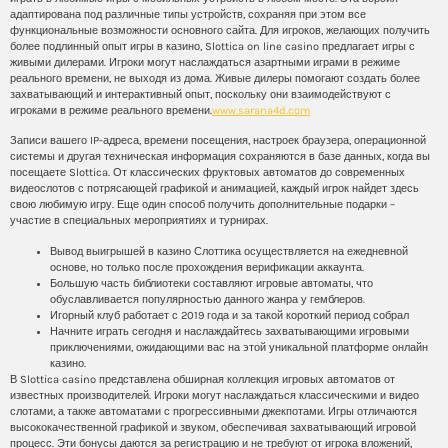
адаптирована под различные типы устройств, сохраняя при этом все
функциональные возможности основного сайта. Для игроков, желающих получить
более подлинный опыт игры в казино, Slottica on line casino предлагает игры с
живыми дилерами. Игроки могут наслаждаться азартными играми в режиме
реального времени, не выходя из дома. Живые дилеры помогают создать более
захватывающий и интерактивный опыт, поскольку они взаимодействуют с
игроками в режиме реального времени.
www.sarana4d.com
Записи вашего IP-адреса, времени посещения, настроек браузера, операционной
системы и другая техническая информация сохраняются в базе данных, когда вы
посещаете Slottica. От классических фруктовых автоматов до современных
видеослотов с потрясающей графикой и анимацией, каждый игрок найдет здесь
свою любимую игру. Еще один способ получить дополнительные подарки –
участие в специальных мероприятиях и турнирах.
Вывод выигрышей в казино Слоттика осуществляется на ежедневной
основе, но только после прохождения верификации аккаунта.
Большую часть библиотеки составляют игровые автоматы, что
обуславливается популярностью данного жанра у гемблеров.
Игорный клуб работает с 2019 года и за такой короткий период собрал
Начните играть сегодня и наслаждайтесь захватывающими игровыми
приключениями, ожидающими вас на этой уникальной платформе онлайн
казино.
В Slottica casino представлена обширная коллекция игровых автоматов от
известных производителей. Игроки могут наслаждаться классическими и видео
слотами, а также автоматами с прогрессивными джекпотами. Игры отличаются
высококачественной графикой и звуком, обеспечивая захватывающий игровой
процесс. Эти бонусы даются за регистрацию и не требуют от игрока вложений,