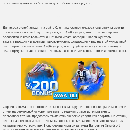
позволяя изучить игры без риска для собственных средств.
Бонусы И Промокоды
Для входа в свой аккаунт на сайте Слоттика казино пользователи должны ввести
свои логин и пароль. Будьте уверены, что Slottica предлагает самый широкий
ассортимент игр в Казахстане. Начните играть сегодня и наслаждайтесь
захватывающими игровыми приключениями, ожидающими вас на этой уникальной
платформе онлайн казино. Slottica предлагает удобную и интуитивно понятную
платформу, которая позволяет игрокам легко найти и выбрать свои любимые игры.
Сервис весьма строго относится к попыткам нарушить основные правила, в связи
с чем на регулярной основе проверяет сведения о зарегистрированных
пользователях. Мы предлагаем такие букмекерские услуги, как спортивные ставки,
слоты, настольные и скретч-игры, видеопокер и Live-казино, доступные клиентам
на различных устройствах. Популярный игровой автомат Balloon от Smartsoft