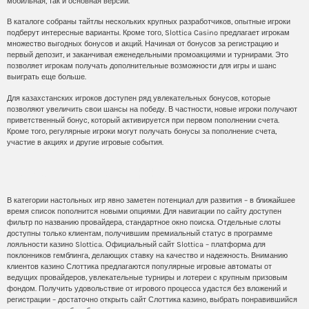
мобильная, так и основная версии.
В каталоге собраны тайтлы нескольких крупных разработчиков, опытные игроки
подберут интересные варианты. Кроме того, Slottica Casino предлагает игрокам
множество выгодных бонусов и акций. Начиная от бонусов за регистрацию и
первый депозит, и заканчивая еженедельными промоакциями и турнирами. Это
позволяет игрокам получать дополнительные возможности для игры и шанс
выиграть еще больше.
Для казахстанских игроков доступен ряд увлекательных бонусов, которые
позволяют увеличить свои шансы на победу. В частности, новые игроки получают
приветственный бонус, который активируется при первом пополнении счета.
Кроме того, регулярные игроки могут получать бонусы за пополнение счета,
участие в акциях и другие игровые события.
Бездепозитный Бонус
В категории настольных игр явно заметен потенциал для развития – в ближайшее
время список пополнится новыми опциями. Для навигации по сайту доступен
фильтр по названию провайдера, стандартное окно поиска. Отдельные слоты
доступны только клиентам, получившим премиальный статус в программе
лояльности казино Slottica. Официальный сайт Slottica – платформа для
поклонников гемблинга, делающих ставку на качество и надежность. Вниманию
клиентов казино Слоттика предлагаются популярные игровые автоматы от
ведущих провайдеров, увлекательные турниры и лотереи с крупным призовым
фондом. Получить удовольствие от игрового процесса удастся без вложений и
регистрации – достаточно открыть сайт Слоттика казино, выбрать понравившийся