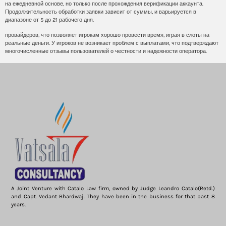
на ежедневной основе, но только после прохождения верификации аккаунта.
Продолжительность обработки заявки зависит от суммы, и варьируется в
диапазоне от 5 до 21 рабочего дня.
провайдеров, что позволяет игрокам хорошо провести время, играя в слоты на
реальные деньги. У игроков не возникает проблем с выплатами, что подтверждают
многочисленные отзывы пользователей о честности и надежности оператора.
A Joint Venture with Catalo Law firm, owned by Judge Leandro Catalo(Retd.)
and Capt. Vedant Bhardwaj. They have been in the business for that past 8
years.