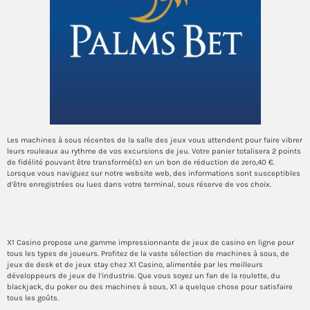
Les machines à sous récentes de la salle des jeux vous attendent pour faire vibrer
leurs rouleaux au rythme de vos excursions de jeu. Votre panier totalisera 2 points
de fidélité pouvant être transformé(s) en un bon de réduction de zero,40 €.
Lorsque vous naviguez sur notre website web, des informations sont susceptibles
d’être enregistrées ou lues dans votre terminal, sous réserve de vos choix.
Bonus Sans Dépôt
X1 Casino propose une gamme impressionnante de jeux de casino en ligne pour
tous les types de joueurs. Profitez de la vaste sélection de machines à sous, de
jeux de desk et de jeux stay chez X1 Casino, alimentée par les meilleurs
développeurs de jeux de l’industrie. Que vous soyez un fan de la roulette, du
blackjack, du poker ou des machines à sous, X1 a quelque chose pour satisfaire
tous les goûts.