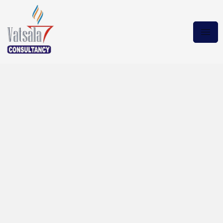
X1 On Line Casino : Notre
Information Ultime Sur Ce
Casino En Ligne Et Retour
D’expérience
X1 On Line Casino : Notre
Information Ultime Sur Ce
Casino En Ligne Et Retour
D’expérience