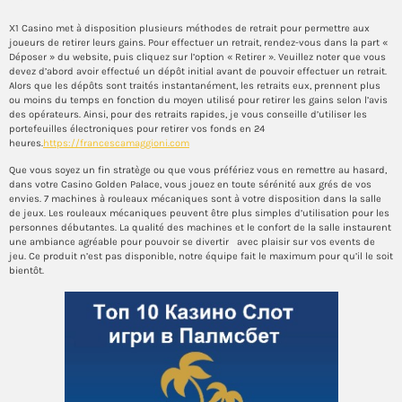
X1 Casino met à disposition plusieurs méthodes de retrait pour permettre aux
joueurs de retirer leurs gains. Pour effectuer un retrait, rendez-vous dans la part «
Déposer » du website, puis cliquez sur l’option « Retirer ». Veuillez noter que vous
devez d’abord avoir effectué un dépôt initial avant de pouvoir effectuer un retrait.
Alors que les dépôts sont traités instantanément, les retraits eux, prennent plus
ou moins du temps en fonction du moyen utilisé pour retirer les gains selon l’avis
des opérateurs. Ainsi, pour des retraits rapides, je vous conseille d’utiliser les
portefeuilles électroniques pour retirer vos fonds en 24
heures.
https://francescamaggioni.com
Que vous soyez un fin stratège ou que vous préfériez vous en remettre au hasard,
dans votre Casino Golden Palace, vous jouez en toute sérénité aux grés de vos
envies. 7 machines à rouleaux mécaniques sont à votre disposition dans la salle
de jeux. Les rouleaux mécaniques peuvent être plus simples d’utilisation pour les
personnes débutantes. La qualité des machines et le confort de la salle instaurent
une ambiance agréable pour pouvoir se divertir avec plaisir sur vos events de
jeu. Ce produit n’est pas disponible, notre équipe fait le maximum pour qu’il le soit
bientôt.