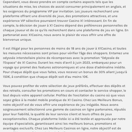
Cependant, vous devez prendre en compte certains aspects tels que les
situations de mise, les choices de assist consumer principalement en anglais, et
les exigences du programme VIP par invitation. Les joueurs recherchant une
plateforme offrant une diversité de jeux, des promotions attractives, et une
expérience VIP sélective pourraient trouver Casino X1 intéressant. En fin de
compte, la décision de jouer à X1 Casino dépend des préférences personnelles de
chaque joueur et de ce qu’ils recherchent dans une plateforme de jeu en ligne. En
partenariat avec X1Casino, nous avons le plaisir de vous offrir une offre de
bienvenue unique.
Il est illégal pour les personnes de moins de 18 ans de jouer à X1Casino, et toutes
les mesures nécessaires sont prises pour vérifier l’âge des shoppers. Entamez une
odyssée interstellaire pleine de récompenses avec la promotion “Odyssée de
l’Espace” de X1 Casino. Durant les mois d’avril à juin 2023, embarquez pour un
voyage qui promet des features astronomiques et une dose d’adrénaline inédite.
Pour chaque dépôt que vous faites, vous recevez un bonus de 30% allant jusqu’à
150€, à condition que chaque dépôt soit d’au moins 10€.
Vous pouvez profiter de votre sélection de jeux préférés, effectuer des dépôts et
des retraits, consulter les promotions en cours et contacter le service shopper, le
tout depuis votre appareil cellular. Profitez de l’excitation du casino où que vous
soyez grâce à la model mobile pratique de X1 Casino. Chez Les Meilleurs Bonus,
notre objectif est de vous offrir une expérience de jeu inégalée. Nous avons
soigneusement sélectionné une gamme de casinos en ligne partenaires, réputés
pour leur fiabilité, la qualité de leur service client et leurs offres de jeux
exceptionnelles. Chaque plateforme listée ici a été testée et approuvée par notre
équipe d’specialists, garantissant ainsi les meilleurs bonus, promotions et
avantages exclusifs. Chez Les Meilleurs Casinos en ligne, notre objectif est de