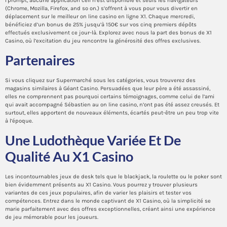
l’prompt, aucune application cell n’est disponible et seuls les navigateurs
(Chrome, Mozilla, Firefox, and so on.) s’offrent à vous pour vous divertir en
déplacement sur le meilleur on line casino en ligne X1. Chaque mercredi,
bénéficiez d’un bonus de 25% jusqu’à 150€ sur vos cinq premiers dépôts
effectués exclusivement ce jour-là. Explorez avec nous la part des bonus de X1
Casino, où l’excitation du jeu rencontre la générosité des offres exclusives.
Partenaires
Si vous cliquez sur Supermarché sous les catégories, vous trouverez des
magasins similaires à Géant Casino. Persuadées que leur père a été assassiné,
elles ne comprennent pas pourquoi certains témoignages, comme celui de l’ami
qui avait accompagné Sébastien au on line casino, n’ont pas été assez creusés. Et
surtout, elles apportent de nouveaux éléments, écartés peut-être un peu trop vite
à l’époque.
Une Ludothèque Variée Et De
Qualité Au X1 Casino
Les incontournables jeux de desk tels que le blackjack, la roulette ou le poker sont
bien évidemment présents au X1 Casino. Vous pourrez y trouver plusieurs
variantes de ces jeux populaires, afin de varier les plaisirs et tester vos
compétences. Entrez dans le monde captivant de X1 Casino, où la simplicité se
marie parfaitement avec des offres exceptionnelles, créant ainsi une expérience
de jeu mémorable pour les joueurs.