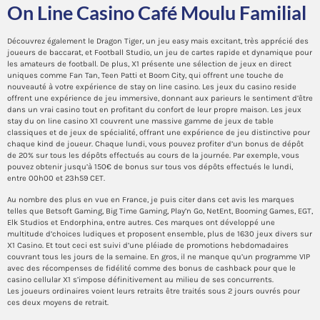
On Line Casino Café Moulu Familial
Découvrez également le Dragon Tiger, un jeu easy mais excitant, très apprécié des
joueurs de baccarat, et Football Studio, un jeu de cartes rapide et dynamique pour
les amateurs de football. De plus, X1 présente une sélection de jeux en direct
uniques comme Fan Tan, Teen Patti et Boom City, qui offrent une touche de
nouveauté à votre expérience de stay on line casino. Les jeux du casino reside
offrent une expérience de jeu immersive, donnant aux parieurs le sentiment d’être
dans un vrai casino tout en profitant du confort de leur propre maison. Les jeux
stay du on line casino X1 couvrent une massive gamme de jeux de table
classiques et de jeux de spécialité, offrant une expérience de jeu distinctive pour
chaque kind de joueur. Chaque lundi, vous pouvez profiter d’un bonus de dépôt
de 20% sur tous les dépôts effectués au cours de la journée. Par exemple, vous
pouvez obtenir jusqu’à 150€ de bonus sur tous vos dépôts effectués le lundi,
entre 00h00 et 23h59 CET.
Au nombre des plus en vue en France, je puis citer dans cet avis les marques
telles que Betsoft Gaming, Big Time Gaming, Play’n Go, NetEnt, Booming Games, EGT,
Elk Studios et Endorphina, entre autres. Ces marques ont développé une
multitude d’choices ludiques et proposent ensemble, plus de 1630 jeux divers sur
X1 Casino. Et tout ceci est suivi d’une pléiade de promotions hebdomadaires
couvrant tous les jours de la semaine. En gros, il ne manque qu’un programme VIP
avec des récompenses de fidélité comme des bonus de cashback pour que le
casino cellular X1 s’impose définitivement au milieu de ses concurrents.
Les joueurs ordinaires voient leurs retraits être traités sous 2 jours ouvrés pour
ces deux moyens de retrait.