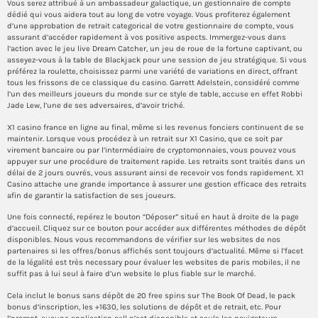
Vous serez attribué à un ambassadeur galactique, un gestionnaire de compte
dédié qui vous aidera tout au long de votre voyage. Vous profiterez également
d’une approbation de retrait categorical de votre gestionnaire de compte, vous
assurant d’accéder rapidement à vos positive aspects. Immergez-vous dans
l’action avec le jeu live Dream Catcher, un jeu de roue de la fortune captivant, ou
asseyez-vous à la table de Blackjack pour une session de jeu stratégique. Si vous
préférez la roulette, choisissez parmi une variété de variations en direct, offrant
tous les frissons de ce classique du casino. Garrett Adelstein, considéré comme
l’un des meilleurs joueurs du monde sur ce style de table, accuse en effet Robbi
Jade Lew, l’une de ses adversaires, d’avoir triché.
X1 casino france en ligne au final, même si les revenus fonciers continuent de se
maintenir. Lorsque vous procédez à un retrait sur X1 Casino, que ce soit par
virement bancaire ou par l’intermédiaire de cryptomonnaies, vous pouvez vous
appuyer sur une procédure de traitement rapide. Les retraits sont traités dans un
délai de 2 jours ouvrés, vous assurant ainsi de recevoir vos fonds rapidement. X1
Casino attache une grande importance à assurer une gestion efficace des retraits
afin de garantir la satisfaction de ses joueurs.
Une fois connecté, repérez le bouton “Déposer” situé en haut à droite de la page
d’accueil. Cliquez sur ce bouton pour accéder aux différentes méthodes de dépôt
disponibles. Nous vous recommandons de vérifier sur les websites de nos
partenaires si les offres/bonus affichés sont toujours d’actualité. Même si l’facet
de la légalité est très necessary pour évaluer les websites de paris mobiles, il ne
suffit pas à lui seul à faire d’un website le plus fiable sur le marché.
Cela inclut le bonus sans dépôt de 20 free spins sur The Book Of Dead, le pack
bonus d’inscription, les +1630, les solutions de dépôt et de retrait, etc. Pour