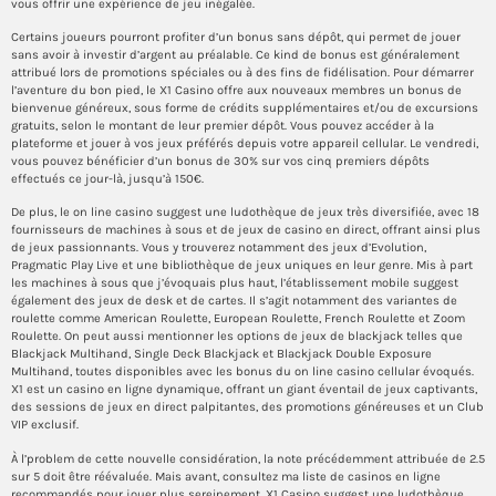
vous offrir une expérience de jeu inégalée.
Certains joueurs pourront profiter d’un bonus sans dépôt, qui permet de jouer
sans avoir à investir d’argent au préalable. Ce kind de bonus est généralement
attribué lors de promotions spéciales ou à des fins de fidélisation. Pour démarrer
l’aventure du bon pied, le X1 Casino offre aux nouveaux membres un bonus de
bienvenue généreux, sous forme de crédits supplémentaires et/ou de excursions
gratuits, selon le montant de leur premier dépôt. Vous pouvez accéder à la
plateforme et jouer à vos jeux préférés depuis votre appareil cellular. Le vendredi,
vous pouvez bénéficier d’un bonus de 30% sur vos cinq premiers dépôts
effectués ce jour-là, jusqu’à 150€.
De plus, le on line casino suggest une ludothèque de jeux très diversifiée, avec 18
fournisseurs de machines à sous et de jeux de casino en direct, offrant ainsi plus
de jeux passionnants. Vous y trouverez notamment des jeux d’Evolution,
Pragmatic Play Live et une bibliothèque de jeux uniques en leur genre. Mis à part
les machines à sous que j’évoquais plus haut, l’établissement mobile suggest
également des jeux de desk et de cartes. Il s’agit notamment des variantes de
roulette comme American Roulette, European Roulette, French Roulette et Zoom
Roulette. On peut aussi mentionner les options de jeux de blackjack telles que
Blackjack Multihand, Single Deck Blackjack et Blackjack Double Exposure
Multihand, toutes disponibles avec les bonus du on line casino cellular évoqués.
X1 est un casino en ligne dynamique, offrant un giant éventail de jeux captivants,
des sessions de jeux en direct palpitantes, des promotions généreuses et un Club
VIP exclusif.
À l’problem de cette nouvelle considération, la note précédemment attribuée de 2.5
sur 5 doit être réévaluée. Mais avant, consultez ma liste de casinos en ligne
recommandés pour jouer plus sereinement. X1 Casino suggest une ludothèque