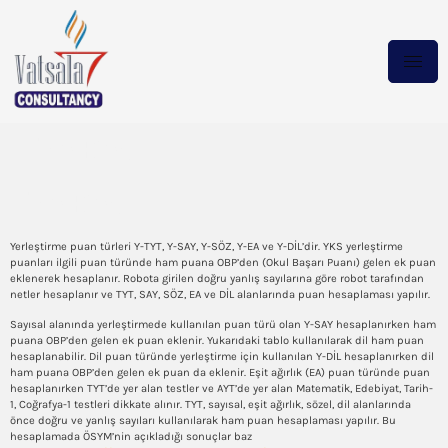
The Bet
The Bet
Yerleştirme puan türleri Y-TYT, Y-SAY, Y-SÖZ, Y-EA ve Y-DİL’dir. YKS yerleştirme
puanları ilgili puan türünde ham puana OBP’den (Okul Başarı Puanı) gelen ek puan
eklenerek hesaplanır. Robota girilen doğru yanlış sayılarına göre robot tarafından
netler hesaplanır ve TYT, SAY, SÖZ, EA ve DİL alanlarında puan hesaplaması yapılır.
Sayısal alanında yerleştirmede kullanılan puan türü olan Y-SAY hesaplanırken ham
puana OBP’den gelen ek puan eklenir. Yukarıdaki tablo kullanılarak dil ham puan
hesaplanabilir. Dil puan türünde yerleştirme için kullanılan Y-DİL hesaplanırken dil
ham puana OBP’den gelen ek puan da eklenir. Eşit ağırlık (EA) puan türünde puan
hesaplanırken TYT’de yer alan testler ve AYT’de yer alan Matematik, Edebiyat, Tarih-
1, Coğrafya-1 testleri dikkate alınır. TYT, sayısal, eşit ağırlık, sözel, dil alanlarında
önce doğru ve yanlış sayıları kullanılarak ham puan hesaplaması yapılır. Bu
hesaplamada ÖSYM’nin açıkladığı sonuçlar baz