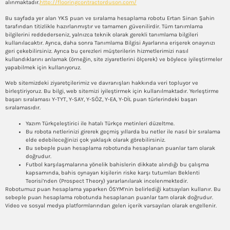
alınmaktadır.
http://flooringcontractorduson.com/
Bu sayfada yer alan YKS puan ve sıralama hesaplama robotu Ertan Sinan Şahin
tarafından titizlikle hazırlanmıştır ve tamamen güvenilirdir. Tüm tanımlama
bilgilerini reddederseniz, yalnızca teknik olarak gerekli tanımlama bilgileri
kullanılacaktır. Ayrıca, daha sonra Tanımlama Bilgisi Ayarlarına erişerek onayınızı
geri çekebilirsiniz. Ayrıca bu çerezleri müşterilerin hizmetlerimizi nasıl
kullandıklarını anlamak (örneğin, site ziyaretlerini ölçerek) ve böylece iyileştirmeler
yapabilmek için kullanıyoruz.
Web sitemizdeki ziyaretçilerimiz ve davranışları hakkında veri topluyor ve
birleştiriyoruz. Bu bilgi, web sitemizi iyileştirmek için kullanılmaktadır. Yerleştirme
başarı sıralaması Y-TYT, Y-SAY, Y-SÖZ, Y-EA, Y-DİL puan türlerindeki başarı
sıralamasıdır.
Yazım Türkçeleştirici ile hatalı Türkçe metinleri düzeltme.
Bu robota netlerinizi girerek geçmiş yıllarda bu netler ile nasıl bir sıralama
elde edebileceğinizi çok yaklaşık olarak görebilirsiniz.
Bu sebeple puan hesaplama robotunda hesaplanan puanlar tam olarak
doğrudur.
Futbol karşılaşmalarına yönelik bahislerin dikkate alındığı bu çalışma
kapsamında, bahis oynayan kişilerin riske karşı tutumları Beklenti
Teorisi’nden (Prospect Theory) yararlanılarak incelenmektedir.
Robotumuz puan hesaplama yaparken ÖSYM’nin belirlediği katsayıları kullanır. Bu
sebeple puan hesaplama robotunda hesaplanan puanlar tam olarak doğrudur.
Video ve sosyal medya platformlarından gelen içerik varsayılan olarak engellenir.
Yks Puan Hesaplama Yks