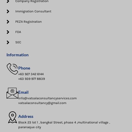
Company Registration
Immigration Consultant
PEZA Registration
FDA
SEC
Information
Phone
+63 927 342 6144
+63 939 977 8839
Email
info@vatsalaconsultancyservices.com
vatsalaconsultancy@gmail.com
Address
Block 23 lot 1 , bangkal Street, phase 4 ,multinational village ,
paranaque city