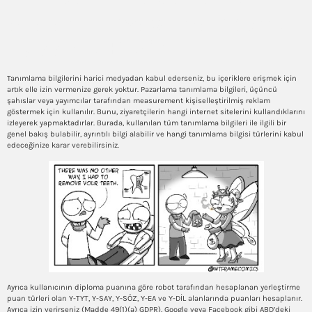
Sıralama Hesaplama Robotu
Hakkında Bilgiler
Tanımlama bilgilerini harici medyadan kabul ederseniz, bu içeriklere erişmek için
artık elle izin vermenize gerek yoktur. Pazarlama tanımlama bilgileri, üçüncü
şahıslar veya yayımcılar tarafından measurement kişiselleştirilmiş reklam
göstermek için kullanılır. Bunu, ziyaretçilerin hangi internet sitelerini kullandıklarını
izleyerek yapmaktadırlar. Burada, kullanılan tüm tanımlama bilgileri ile ilgili bir
genel bakış bulabilir, ayrıntılı bilgi alabilir ve hangi tanımlama bilgisi türlerini kabul
edeceğinize karar verebilirsiniz.
Ayrıca kullanıcının diploma puanına göre robot tarafından hesaplanan yerleştirme
puan türleri olan Y-TYT, Y-SAY, Y-SÖZ, Y-EA ve Y-DİL alanlarında puanları hesaplanır.
Ayrıca izin verirseniz (Madde 49(1)(a) GDPR), Google veya Facebook gibi ABD’deki