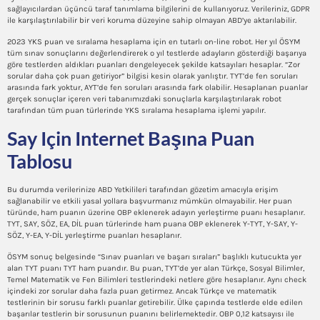
sağlayıcılardan üçüncü taraf tanımlama bilgilerini de kullanıyoruz. Verileriniz, GDPR
ile karşılaştırılabilir bir veri koruma düzeyine sahip olmayan ABD’ye aktarılabilir.
2023 YKS puan ve sıralama hesaplama için en tutarlı on-line robot. Her yıl ÖSYM
tüm sınav sonuçlarını değerlendirerek o yıl testlerde adayların gösterdiği başarıya
göre testlerden aldıkları puanları dengeleyecek şekilde katsayıları hesaplar. “Zor
sorular daha çok puan getiriyor” bilgisi kesin olarak yanlıştır. TYT’de fen soruları
arasında fark yoktur, AYT’de fen soruları arasında fark olabilir. Hesaplanan puanlar
gerçek sonuçlar içeren veri tabanımızdaki sonuçlarla karşılaştırılarak robot
tarafından tüm puan türlerinde YKS sıralama hesaplama işlemi yapılır.
Say Için Internet Başına Puan
Tablosu
Bu durumda verilerinize ABD Yetkilileri tarafından gözetim amacıyla erişim
sağlanabilir ve etkili yasal yollara başvurmanız mümkün olmayabilir. Her puan
türünde, ham puanın üzerine OBP eklenerek adayın yerleştirme puanı hesaplanır.
TYT, SAY, SÖZ, EA, DİL puan türlerinde ham puana OBP eklenerek Y-TYT, Y-SAY, Y-
SÖZ, Y-EA, Y-DİL yerleştirme puanları hesaplanır.
ÖSYM sonuç belgesinde “Sınav puanları ve başarı sıraları” başlıklı kutucukta yer
alan TYT puanı TYT ham puandır. Bu puan, TYT’de yer alan Türkçe, Sosyal Bilimler,
Temel Matematik ve Fen Bilimleri testlerindeki netlere göre hesaplanır. Aynı check
içindeki zor sorular daha fazla puan getirmez. Ancak Türkçe ve matematik
testlerinin bir sorusu farklı puanlar getirebilir. Ülke çapında testlerde elde edilen
başarılar testlerin bir sorusunun puanını belirlemektedir. OBP 0,12 katsayısı ile