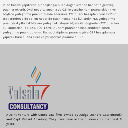
Puan hesabı yapılırken, bir başlangıç puan değeri üzerine her netin getirdiği
puanlar eklenir. Okul not ortalamanız da 0,6 ile çarpılıp ham puana eklenir ve
böylece yerleştirme puanınızı elde edersiniz. AYT puanı hesaplanırken TYT’nin
testlerinden elde edilen netler de puan hesabında kullanılır. YKS yerleştirme
puanıyla 4 yıllık fakültelere yerleşmek isteyen öğrenciler doğrudan TYT puanları
kullanmazlar. TYT, SAY, SÖZ, EA ve DİL ham puanlar hesaplandıktan sonra
yerleştirme puanı bulunur. Bu robot diploma puanına göre OBP hesaplaması
yaparak ham puana ekler ve yerleştirme puanını bulur.
A Joint Venture with Catalo Law firm, owned by Judge Leandro Catalo(Retd.)
and Capt. Vedant Bhardwaj. They have been in the business for that past 8
years.