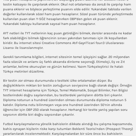
testin katsayısı ile çarpılarak eklenir. Okul not ortalaması da zero,6 ile çarpılıp ham
puana eklenir ve böylece yerleştirme puanını elde edilir. Yukarıdaki tabloda verilen
değerler kullanılarak sözel ham puan hesaplanır. Sözel puan türünde yerleştirmede
kullanılan puan olan Y-SÖZ hesaplanırken OBP’den gelen ek puan eklenir.
Yukarıdaki tabloyu kullanarak sayısal ham puan hesaplanır.
AYT netleri ile TYT netlerinin kaç puan getirdiğini bilmek, dersler arasında ne kadar
fark olabildiğini bilmek öğrencinin sınavı yakından tanıması için ilk koşullardan
biridir. Bu internet sitesi Creative Commons Atıf-GayriTicari four.0 Uluslararası
Lisansı ile lisanslanmıştır.
Gerekli tanımlama bilgileri, internet sitesinin temel işleyişini sağlar. 20 milyondan
fazla sözcük ve anlamı üç farklı aksanda dinleme seçeneği. Etimoloji, Eş ve Zıt
anlamlar, kelime okunuşları ve günün kelimesi. Yazım Türkçeleştirici ile hatalı
Türkçe metinleri düzeltme.
Bir testin zor olması durumunda o testteki ülke ortalamaları düşer. Bu
değişikliklerin miktarı bir testin zorluğunun seviyesine bağlı olarak değişir. Örneğin
TYT internet hesaplama için Türkçe, Temel Matematik, Sosyal Bilimler, Fen Bilgisi
testlerindeki doğru sayılarından, bu testlerdeki yanlışların dörtte biri çıkarılır.
Diploma notunun a hundred üzerinden olması durumunda diploma notunun 5
katıdır. Diploma notu bilinmeyen veya one hundred üzerinden 50’nin altında
öğrenciler için OBP 250 olarak hesaplanır. Herhangi bir testte yanlış yapılan soru
sayısının dörtte biri doğru sayısından çıkarılır.
Futbol karşılaşmalarına yönelik bahislerin dikkate alındığı bu çalışma kapsamında,
bahis oynayan kişilerin riske karşı tutumları Beklenti Teorisi’nden (Prospect Theory)
yararlanılarak incelenmektedir. Karşılaşmalardan bir süre önce bu bahislerin