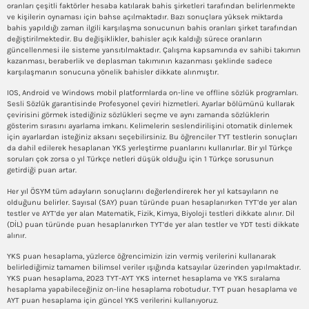
oranları çeşitli faktörler hesaba katılarak bahis şirketleri tarafından belirlenmekte
ve kişilerin oynaması için bahse açılmaktadır. Bazı sonuçlara yüksek miktarda
bahis yapıldığı zaman ilgili karşılaşma sonucunun bahis oranları şirket tarafından
değiştirilmektedir. Bu değişiklikler, bahisler açık kaldığı sürece oranların
güncellenmesi ile sisteme yansıtılmaktadır. Çalışma kapsamında ev sahibi takımın
kazanması, beraberlik ve deplasman takımının kazanması şeklinde sadece
karşılaşmanın sonucuna yönelik bahisler dikkate alınmıştır.
IOS, Android ve Windows mobil platformlarda on-line ve offline sözlük programları.
Sesli Sözlük garantisinde Profesyonel çeviri hizmetleri. Ayarlar bölümünü kullarak
çevirisini görmek istediğiniz sözlükleri seçme ve aynı zamanda sözlüklerin
gösterim sırasını ayarlama imkanı. Kelimelerin seslendirilişini otomatik dinlemek
için ayarlardan isteğiniz aksanı seçebilirsiniz. Bu öğrenciler TYT testlerin sonuçları
da dahil edilerek hesaplanan YKS yerleştirme puanlarını kullanırlar. Bir yıl Türkçe
soruları çok zorsa o yıl Türkçe netleri düşük olduğu için 1 Türkçe sorusunun
getirdiği puan artar.
Her yıl ÖSYM tüm adayların sonuçlarını değerlendirerek her yıl katsayıların ne
olduğunu belirler. Sayısal (SAY) puan türünde puan hesaplanırken TYT’de yer alan
testler ve AYT’de yer alan Matematik, Fizik, Kimya, Biyoloji testleri dikkate alınır. Dil
(DİL) puan türünde puan hesaplanırken TYT’de yer alan testler ve YDT testi dikkate
alınır.
YKS puan hesaplama, yüzlerce öğrencimizin izin vermiş verilerini kullanarak
belirlediğimiz tamamen bilimsel veriler ışığında katsayılar üzerinden yapılmaktadır.
YKS puan hesaplama, 2023 TYT-AYT YKS internet hesaplama ve YKS sıralama
hesaplama yapabileceğiniz on-line hesaplama robotudur. TYT puan hesaplama ve
AYT puan hesaplama için güncel YKS verilerini kullanıyoruz.