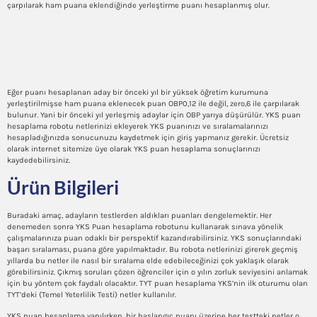
çarpılarak ham puana eklendiğinde yerleştirme puanı hesaplanmış olur.
Bet Teriminin İngilizce
İngilizce Sözlükte Anlamı
Eğer puanı hesaplanan aday bir önceki yıl bir yüksek öğretim kurumuna
yerleştirilmişse ham puana eklenecek puan OBP0,12 ile değil, zero,6 ile çarpılarak
bulunur. Yani bir önceki yıl yerleşmiş adaylar için OBP yarıya düşürülür. YKS puan
hesaplama robotu netlerinizi ekleyerek YKS puanınızı ve sıralamalarınızı
hesapladığınızda sonucunuzu kaydetmek için giriş yapmanız gerekir. Ücretsiz
olarak internet sitemize üye olarak YKS puan hesaplama sonuçlarınızı
kaydedebilirsiniz.
Ürün Bilgileri
Buradaki amaç, adayların testlerden aldıkları puanları dengelemektir. Her
denemeden sonra YKS Puan hesaplama robotunu kullanarak sınava yönelik
çalışmalarınıza puan odaklı bir perspektif kazandırabilirsiniz. YKS sonuçlarındaki
başarı sıralaması, puana göre yapılmaktadır. Bu robota netlerinizi girerek geçmiş
yıllarda bu netler ile nasıl bir sıralama elde edebileceğinizi çok yaklaşık olarak
görebilirsiniz. Çıkmış soruları çözen öğrenciler için o yılın zorluk seviyesini anlamak
için bu yöntem çok faydalı olacaktır. TYT puan hesaplama YKS’nin ilk oturumu olan
TYT’deki (Temel Yeterlilik Testi) netler kullanılır.
YKS puan hesaplama yapılırken, bir başlangıç puanı üzerine her testteki netler o