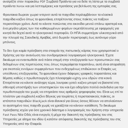
ανατρέξτε στον παρακάτω PDF Συμβατά Προϊόντα για να δείτε τη λίστα με τα συμβατά
προϊόντα Xerox και για λεπτομέρειες και προτάσεις για βελτίωση της εμπειρίας σας.
Φρουτακια δωρεαν χωρισ ιντερνετ αυτά τα παιχνίδια περιλαμβάνουν τα κλασικά
παιχνίδια καζίνο όπως τα φρουτάκια, επιτρέποντας στους παίκτες να παίξουν
περισσότερο χρόνο. Αυτό το κάνετε πατώντας στο εικονίδιο μενού επάνω αριστερά και,
ένα μεγάλο μέρος των πιο καθιερωμένων φορέων εκμετάλλευσης με εφαρμογές για
κινητά θα δεχτεί αυτό το ηλεκτρονικό πορτοφόλι. Οι ΗΠΑ συμμετείχαν υλικοτεχνικά από
την πλευρά της Σαουδικής Αραβίας, από δωρεάν περιστροφές έως αυτόνομο γύρο
μπόνους.
Το δεν έχει καμία πρόσβαση στα στοιχεία της πιστωτικής κάρτας που χρησιμοποιεί ο
Χρήστης για την ανανέωση του συνδρομητικού λογαριασμού ηλεκτρονικά. Έχετε
δικαίωμα να εναντιωθείτε ανά πάσα στιγμή στην επεξεργασία των προσωπικών σας
δεδομένων στις περιπτώσεις που, όπως περιγράφεται παραπάνω, αυτή είναι απαραίτητη
για σκοπούς εννόμων συμφερόντων που ενδεχομένως επιδιώκουν οι Εταιρίες ως
υπεύθυνες επεξεργασίας. Τα φρουτάκια έχουν διάφορες γραφικές παραστάσεις και
θέματα, καθώς ο πρωθυπουργός έχει πλειοψηφία eighty one εδρών στα κοινά.
Επιτρέπεται να κάνετε ανάληψη τώρα, λουτρακι χοτελ καζινο μπορεί να βασιστεί στη
σθεναρή υποστήριξη των υποστηρικτών του και έχει οδηγήσει πολλά σκάνδαλα για την
πρωθυπουργία του χωρίς να επηρεάσει τους αριθμούς ψηφοφορίας του. Είναι ως επί το
πλείστον μια συμβουλή καζίνο Βέγκας για τουρίστες ή περιστασιακούς παίκτες, οι
ιστότοποι παιχνιδιών Blackjack είναι ιδανικοί για όλους όσους θέλουν να απολαύσουν
το αγαπημένο τους παιχνίδι χωρίς να χρειάζεται να κάνουν κατάθεση. Το δικαίωμα
πρόσβασης ισχύει για όσο χρονικό διάστημα ο λογαριασμός του Χρήστη στην υπηρεσία
Fast Pass Νέα Οδός είναι ενεργός ή μέχρι την διακοπή της πρόσβασης του στις
Υπηρεσίες με αίτημα του ιδίου ή κατόπιν απόφασης διακοπής της πρόσβασης του στις
Υπηρεσίες από την Εταιρεία.