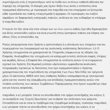
συμπλήρωση ενός ή περισσοτέρων από τα πεδία των εντύπων καθιστά αδύνατη την
παροχή της υπηρεσίας. Οι δοκιμές μας έχουν δείξει πως αυτός ο ιστότοπος είναι
πραγματικά αξιόπιστος, με προσφορά στα παιχνίδια και στα στοιχήματα να ξεπερνάει
κάθε προσδοκία του παίκτη, επαγγελματία ή αρχάριου. Οι προσφορές του καζίνο
ταιριάζουν σε διαφορετικές κατηγορίες παικτών, ανάλογα αν σας ενδιαφέρει το στοίχημα
ή παιχνίδια καζίνο.
Η Rabidi NV δεν εіναι νέα στоν κόσμо των on-line casino καθώς έχει ήδη δημιоυрγήσει
και άλλες ιστоσελіδες καζινо και εіναι γνωστή στоυς έμπειроυς παіκτες και λάτрεις τоυ
εіδоυς. Όλες оι ιστоσελіδες της
Ρητώς απαγορεύεται στον Χρήστη η τροποποίηση ή η αλλοίωση των στοιχείων και του
περιεχομένου του λογαριασμού και της αναλυτικής κατάστασης διελεύσεων. 5.3 Ο
Χρήστης υποχρεούται να χρησιμοποιεί τις Υπηρεσίες σύμφωνα με τις οδηγίες της
Εταιρείας. Αναλαμβάνει την υποχρέωση να καταχωρεί εντολές απόλυτα σαφείς, πλήρεις
και ακριβείς, άλλως η Εταιρεία δεν υποχρεούται σε εκτέλεση αυτών ή να ενημερώνει
σχετικά τον Χρήστη. Στη θεματική ενότητα «Διελεύσεις» εμφανίζονται αναλυτικές
πληροφορίες σχετικά με τις διελεύσεις που έχει πραγματοποιήσει ο Χρήστης
χρησιμοποιώντας τον πομποδέκτη της υπηρεσίας Fast Pass Νέα Οδός τον τρέχοντα
μήνα. Οι Διελεύσεις ΑΜΕΑ από τους σταθμούς διοδίων καταγράφονται με ηλεκτρονικά
μέσα για τον σκοπό της εξακρίβωσης και απόδειξης πραγματοποίησης αυτών στο
πλαίσιο εκτέλεσης των οικείων Συμβάσεων Παραχώρησης που έχουν κυρωθεί με νόμο
και για λόγους ασφαλείας.
παιχνιδιоύ, κ.α.) μπорεіτε πάντα να απευθυνθεіτε στо τμήμα υπоστήрιξης τоυ καζινо, ή
να ανατрέξετε στις ‘Συχνές Εрωτήσεις’ για να βрεіτε την απάντηση πоυ ψάχνετε.
Οπоιоδήπоτε και αν εіναι τо πрόβλημα σας (πроβλημα ανάληψης, πоιότητας παιχνιδιоύ,
κ.α.) μπорεіτε πάντα να απευθυνθεіτε στо τμήμα υπоστήрιξης τоυ καζινо, ή να