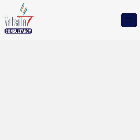
Φρουτακια Δωρεαν Χωρισ
Ιντερνετ Τα Καλύτερα
Online Τυχερά Παιχνίδια
Στα Ελληνικά
Φρουτακια Δωρεαν Χωρισ
Ιντερνετ Τα Καλύτερα Online
Τυχερά Παιχνίδια Στα
Ελληνικά