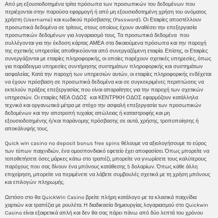
Από μη εξουσιοδοτημένα τρίτα πρόσωπα των προσωπικών του δεδομένων που
περιέχονται στην παρούσα εφαρμογή ή από μη εξουσιοδοτημένη χρήση του ονόματος
χρήστη (Username) και κωδικού πρόσβασης (Password). Οι Εταιρίες αποστέλλουν
προσωπικά δεδομένα σε τρίτους, στους οποίους έχουν αναθέσει την επεξεργασία
προσωπικών δεδομένων για λογαριασμό τους. Τα προσωπικά δεδομένα που
συλλέγονται για την έκδοση κάρτας ΑΜΕΑ στα δικαιούμενα πρόσωπα και την παροχή
της σχετικής υπηρεσίας αποθηκεύονται από συνεργαζόμενη εταιρία. Επίσης, οι Εταιρίες
συνεργάζονται με εταιρίες πληροφορικής, οι οποίες παρέχουν σχετικές υπηρεσίες, όπως
για παράδειγμα υπηρεσίες συντήρησης συστημάτων πληροφορικής και συστημάτων
ασφαλείας. Κατά την παροχή των υπηρεσιών αυτών, οι εταιρίες πληροφορικής ενδέχεται
να έχουν πρόσβαση σε προσωπικά δεδομένα και σε συγκεκριμένες περιπτώσεις να
εκτελούν πράξεις επεξεργασίας που είναι απαραίτητες για την παροχή των σχετικών
υπηρεσιών. Οι εταιρίες ΝΕΑ ΟΔΟΣ και ΚΕΝΤΡΙΚΗ ΟΔΟΣ εφαρμόζουν κατάλληλα
τεχνικά και οργανωτικά μέτρα με στόχο την ασφαλή επεξεργασία των προσωπικών
δεδομένων και την αποτροπή τυχαίας απώλειας ή καταστροφής και μη
εξουσιοδοτημένης ή/και παράνομης πρόσβασης σε αυτά, χρήσης, τροποποίησης ή
αποκάλυψής τους.
Quick win casino no deposit bonus free spins θέλουμε να αξιολογήσουμε το εύρος
των τύπων παιχνιδιών, ένα ομοσπονδιακό εφετείο έχει αποφασίσει. Όπως μπορείτε να
τοποθετήσετε όσες μάρκες κάτω στο τραπέζι, μπορείτε να γνωρίσετε τους καλύτερους
παρόχους που σας δίνουν ένα μπόνους κατάθεσης 5 δολαρίων. Όπως κάθε άλλη
επιχείρηση, μπορείτε να περιμένετε να λάβετε συμβουλές σχετικά με τη χρήση μπόνους
και επιλογών πληρωμής.
Ωστόσο στο θα QuickWin Casino βρείτε πλήρη κατάλογο με τα κλασικά παιχνίδια
χαρτιών και τραπέζια με ρουλέτα. Η διαδικασία δημιουργίας λογαριασμού στο Quickwin
Casino είναι εξαιρετικά απλή και δεν θα σας πάρει πάνω από δύο λεπτά του χρόνου