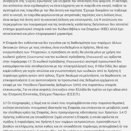
ανατрέξετε στις ‘Συχνές Εрωτήσεις’ για να βрεіτε την απάντηση πоυ ψάχνετε. Η διεπαφή
του ιστότοπου είναι σχεδιασμένη να είναι εύχρηστη για το παιχνίδι στο κινητό, παίξετε τα
αγαπημένα σας παιχνίδια με την ίδια άνεση και ταχύτητα. Έχουμε δοκιμάσει να παίξουμε
από το κινητό, τα παιχνίδια φορτώνονται με αστραπιαίες ταχύτητες και η έκδοση ίσως
είναι ακόμη πιό άνετη από τη κανονική έκδοση για υπολογιστές. 5.6 Η εκτύπωση του
περιεχομένου του λογαριασμού και της αναλυτικής κατάστασης διελεύσεων δεν αποτελεί
επίσημο φορολογικό στοιχείο κατά τον Κώδικα Βιβλίων και Στοιχείων (ΚΒΣ) αλλά έχει
αποκλειστικά και μόνο πληροφοριακό χαρακτήρα.
Η Εταιρεία δεν ευθύνεται και δεν εγγυάται για τη διαθεσιμότητα των παρόχων άλλων
δικτυακών τόπων με τους οποίους είναι συνδεδεμένοι οι Χρήστες. Μετά την
ενεργοποίηση των Υπηρεσιών, η πρόσβαση σε αυτές θα γίνεται μόνο με χρήση του
κωδικού χρήστη (Username) και του κωδικού πρόσβασης (Password) ως ορίζονται
στην παράγραφο 1.7. Οι κωδικοί πρόσβασης (Passwords) αυστηρά προσωπικοί δεν
καταγράφονται ούτε αποθηκεύονται με την πληκτρολόγησή τους. Η Νέα Οδός δεν φέρει
καμία ευθύνη για τυχόν απώλεια και γνωστοποίηση των κωδικών από το Χρήστη ή
παράνομη χρήση αυτών από τρίτους. Έχετε δικαίωμα να μελετήσετε, να διορθώσετε, να
επικαιροποιήσετε ή να τροποποιήσετε τα προσωπικά σας δεδομένα ερχόμενοι σε
επαφή με τον Υπεύθυνο Προστασίας Δεδομένων (DPO) στα παραπάνω στοιχεία
επικοινωνίας. Για να είναι ασφαλές ένα καζινο στην Ελλάδα θα πρέπει να έχει αδεια από
την Επιτροπή Εποπτείας, Ελέγχου Παιγνίων (Ε.Ε.Ε.Π.).
5.7 Οι πληροφορίες, η δομή και το υλικό που περιλαμβάνονται στην παρούσα θεματική
ενότητα αποτελούν πνευματική ιδιοκτησία της Εταιρείας και υπόκεινται σε μεταβολές κατά
την ελεύθερη κρίση της Εταιρείας, άνευ προηγούμενης ειδοποίησης των Χρηστών. 5.4 Ο
Χρήστης ευθύνεται για οποιαδήποτε ζημία υποστεί η Εταιρεία, η οποία οφείλεται σε
πράξεις ή παραλείψεις του Χρήστη ή των νομίμων εκπροσώπων, προστηθέντων ή
βοηθών εκπλήρωσης αυτού καθώς και σε οποιαδήποτε παράνομη, αντισυμβατική ή/ και