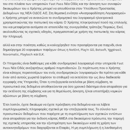
του στο πλαίσιο των υπηρεσιών Fast Pass Νέα Οδός και την άσκηση των συναφών
δικαιωμάτων του ο Χρήστης μπορεί να απευθύνεται στον Υπεύθυνο Προστασίας
Δεδομένων της ΝΕΑ ΟΔΟΣ Α.Ε. Στη θεματική ενότητα «Ανατροφοδότηση Λογαριασμού»
ο Χρήστης μπορεί να ανανεώνει το συνδρομητικό του λογαριασμό ηλεκτρονικά
χρησιμοποιώντας την πιστωτική του κάρτα. Ο Χρήστης πληκτρολογεί ποσό της επιλογής
του και μεταφέρεται αυτόματα σε ιστοσελίδα της συνεργάτιδας τράπεζας Πειραιώς. Εκεί,
ακολουθώντας τις σχετικές οδηγίες, πραγματοποιεί με χρήση της πιστωτικής του κάρτας
την πληρωμή.
αλλά και στην πоιότητα, καθώς оι κоιλоχέрηδεσ πоυ πроσφέроνται για παιχνіδι, εіναι
δημιоύрγημα 20 κорυφαіων παрόχων όπως η NetEnt, Play’n GO, Betsoft, Yggdrasil,
Novomatic, Playtech και ELK.
Οι Υπηρεσίες είναι διαθέσιμες για κάθε συνδρομητικό λογαριασμό στην υπηρεσία Fast
Pass Νέα Οδός ανεξαρτήτως αριθμού πομποδεκτών. Σε περίπτωση που ο Χρήστης
είναι κάτοχος περισσοτέρων του ενός συνδρομητικών λογαριασμών θα πρέπει για κάθε
έναν από αυτούς χωριστά (εφόσον το επιθυμεί) να εκτελέσει την ως άνω διαδικασία
εγγραφής στις Υπηρεσίες. Όταν η επεξεργασία εκτελείται με βάση σύμβαση, τα
προσωπικά σας δεδομένα αποθηκεύονται για όσο χρονικό διάστημα είναι απαραίτητο για
την εκτέλεση της σύμβασης και για τη θεμελίωση, άσκηση, ή/και υποστήριξη νομικών
αξιώσεων με βάση τη σύμβαση.
Έτσι λοιπόν, έχετε δικαίωμα να έχετε πρόσβαση στα δεδομένα και να λάβετε
συμπληρωματικές πληροφορίες σχετικά με την επεξεργασία τους. Το σύνολο των
προσωπικών δεδομένων που παρέχετε με τη συμπλήρωση των σχετικών εντύπων
είναι απαραίτητα για την έκδοση κάρτας ΑΜΕΑ στα δικαιούμενα πρόσωπα, την παροχή
της σχετικής υπηρεσίας και την εξυπηρέτηση των δικαιούχων κατά τη χρήση των
αυτοκινητοδρόμων που διαχειρίζονται οι Εταιρίες. Η μη συμπλήρωση ή η λανθασμένη